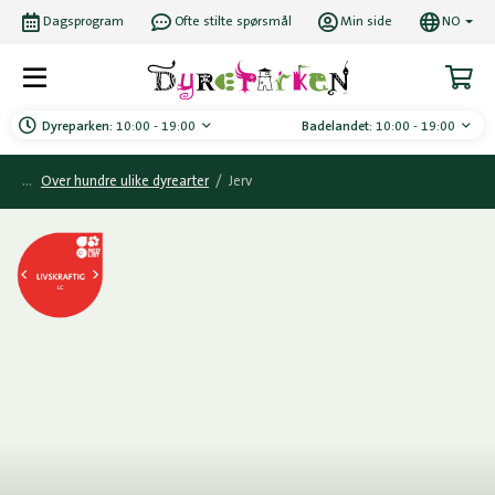
Dagsprogram
Ofte stilte spørsmål
Min side
NO
Dyreparken:
10:00 - 19:00
Badelandet:
10:00 - 19:00
Over hundre ulike dyrearter
/
Jerv