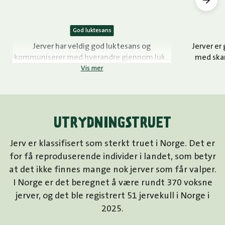
God luktesans
Jerver har veldig god luktesans og
Jerver er 
kommuniserer med hverandre gjennom lukt.
med skar
De kan også lage lyd, som fresing og knurring.
Vis mer
UTRYDNINGSTRUET
Jerv er klassifisert som sterkt truet i Norge. Det er
for få reproduserende individer i landet, som betyr
at det ikke finnes mange nok jerver som får valper.
I Norge er det beregnet å være rundt 370 voksne
jerver, og det ble registrert 51 jervekull i Norge i
2025.