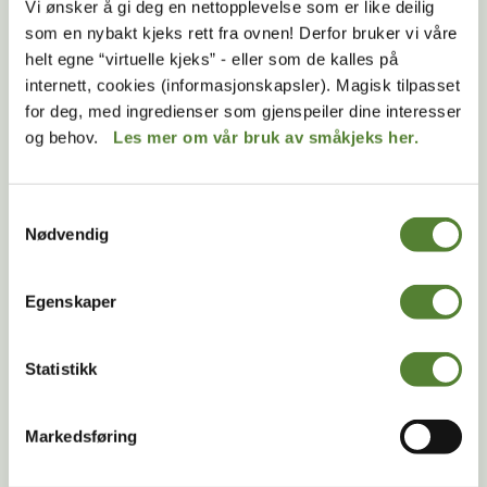
Vi ønsker å gi deg en nettopplevelse som er like deilig
som en nybakt kjeks rett fra ovnen! Derfor bruker vi våre
Jerver parer på våren/sommeren og får som regel 2-3
helt egne “virtuelle kjeks” - eller som de kalles på
unger i februar/mars året etter i hiet hun har gravd ut..
internett, cookies (informasjonskapsler). Magisk tilpasset
Det som er spesielt er at de befruktede eggene ikke
for deg, med ingredienser som gjenspeiler dine interesser
starter å utvikle seg i livmoren med en gang. Det kan
og behov.
Les mer om vår bruk av småkjeks her.
gå opptil 6 måneder før eggene starter utviklingen.
Selve utviklingen tar faktisk kun 30-40 dager. På
denne måten kan ungene fødes på en tid på året der
Samtykkevalg
tilgangen på mat er god i lang tid etter fødselen.
Nødvendig
Ungene veier 90-100 gram ved fødselen og dier i
Egenskaper
åtte-ti uker. I slutten av mai begynner de å bevege
seg rundt og i november veier ungene omtrent like
mye som moren.
Statistikk
Markedsføring