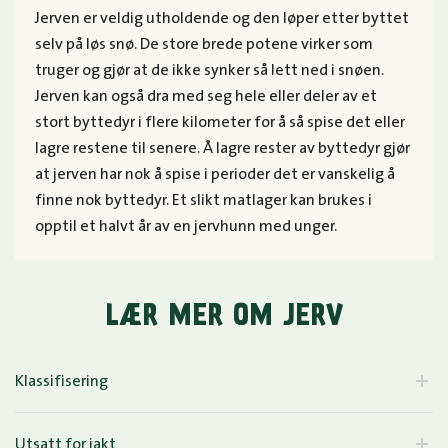
Jerven er veldig utholdende og den løper etter byttet
selv på løs snø. De store brede potene virker som
truger og gjør at de ikke synker så lett ned i snøen.
Jerven kan også dra med seg hele eller deler av et
stort byttedyr i flere kilometer for å så spise det eller
lagre restene til senere. Å lagre rester av byttedyr gjør
at jerven har nok å spise i perioder det er vanskelig å
finne nok byttedyr. Et slikt matlager kan brukes i
opptil et halvt år av en jervhunn med unger.
LÆR MER OM JERV
Klassifisering
Utsatt for jakt