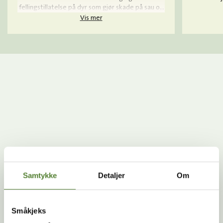
fellingstillatelse på dyr som gjør skade på sau og
rein og jervene i Norge reguleres årlig av
Vis mer
lisensjakt.
Samtykke
Detaljer
Om
Reproduksjon
Småkjeks
PARING OG FØDSEL