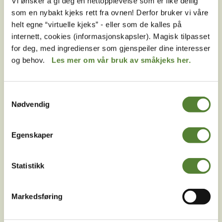
Vi ønsker å gi deg en nettopplevelse som er like deilig
som en nybakt kjeks rett fra ovnen! Derfor bruker vi våre
Ved å melde deg på vårt nyhetsbrev godtar du våre
helt egne “virtuelle kjeks” - eller som de kalles på
betingelser
.
internett, cookies (informasjonskapsler). Magisk tilpasset
for deg, med ingredienser som gjenspeiler dine interesser
og behov.
Les mer om vår bruk av småkjeks her.
Følg oss på
sosiale medier!
Samtykkevalg
Nødvendig
Egenskaper
Instagram
TikTok
Snapchat
Statistikk
Facebook
Youtube
LinkedIn
Markedsføring