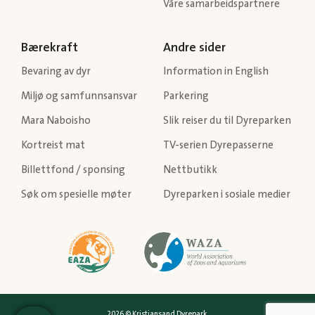
Våre samarbeidspartnere
Bærekraft
Andre sider
Bevaring av dyr
Information in English
Miljø og samfunnsansvar
Parkering
Mara Naboisho
Slik reiser du til Dyreparken
Kortreist mat
TV-serien Dyrepasserne
Billettfond / sponsing
Nettbutikk
Søk om spesielle møter
Dyreparken i sosiale medier
2026 © Kristiansand Dyrepark.