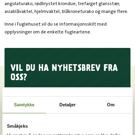
angolaturako, rødbrystet krondue, trefarget glansstær,
asiablåvaktel, hjelmvaktel, blåkroneturako og mange flere.
Inne i Fuglehuset vil du se informasjonsskilt med
opplysninger om de enkelte fugleartene.
VIL DU HA NYHETSBREV FRA
OSS?
Melder du deg på Dyreparkens nyhetsbrev får du
unike tilbud og nyheter. Uten nyhetsbrev går du glipp
Samtykke
Detaljer
Om
av mange fordeler.
E-post
Småkjeks
MELD MEG PÅ