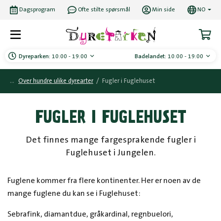
Dagsprogram
Ofte stilte spørsmål
Min side
NO
Dyreparken:
10:00 - 19:00
Badelandet:
10:00 - 19:00
Over hundre ulike dyrearter
/
Fugler i Fuglehuset
FUGLER I FUGLEHUSET
Det finnes mange fargesprakende fugler i
Fuglehuset i Jungelen.
Fuglene kommer fra flere kontinenter. Her er noen av de
mange fuglene du kan se i Fuglehuset:
Sebrafink, diamantdue, gråkardinal, regnbuelori,