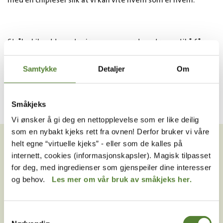
med en chipleser slik at vi kan vite hvem som er hvem.
Stråleskilpaddene, tapirene og gepardene trenes til å få
sprøyte slik at det blir mindre skummelt om de må
vaksineres eller bedøves.
Samtykke
Detaljer
Om
Småkjeks
Vi ønsker å gi deg en nettopplevelse som er like deilig
VIL DU HA NYHETSBREV FRA
som en nybakt kjeks rett fra ovnen! Derfor bruker vi våre
OSS?
helt egne “virtuelle kjeks” - eller som de kalles på
internett, cookies (informasjonskapsler). Magisk tilpasset
Melder du deg på Dyreparkens nyhetsbrev får du
for deg, med ingredienser som gjenspeiler dine interesser
unike tilbud og nyheter. Uten nyhetsbrev går du glipp
og behov.
Les mer om vår bruk av småkjeks her.
av mange fordeler.
E-post
Samtykkevalg