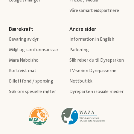
Ledige stillinger
Presse / Media
Våre samarbeidspartnere
Bærekraft
Andre sider
Bevaring av dyr
Information in English
Miljø og samfunnsansvar
Parkering
Mara Naboisho
Slik reiser du til Dyreparken
Kortreist mat
TV-serien Dyrepasserne
Billettfond / sponsing
Nettbutikk
Søk om spesielle møter
Dyreparken i sosiale medier