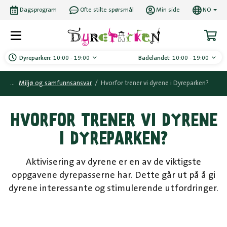
Dagsprogram
Ofte stilte spørsmål
Min side
NO
Dyreparken:
10:00 - 19:00
Badelandet:
10:00 - 19:00
Miljø og samfunnsansvar
/
Hvorfor trener vi dyrene i Dyreparken?
HVORFOR TRENER VI DYRENE
I DYREPARKEN?
Aktivisering av dyrene er en av de viktigste
oppgavene dyrepasserne har. Dette går ut på å gi
dyrene interessante og stimulerende utfordringer.