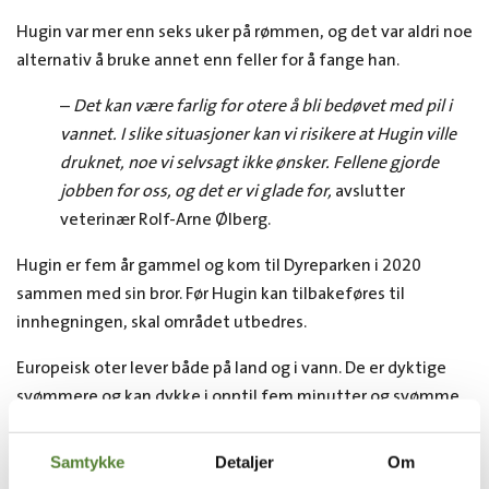
Hugin var mer enn seks uker på rømmen, og det var aldri noe
alternativ å bruke annet enn feller for å fange han.
–
Det kan være farlig for otere å bli bedøvet med pil i
vannet. I slike situasjoner kan vi risikere at Hugin ville
druknet, noe vi selvsagt ikke ønsker. Fellene gjorde
jobben for oss, og det er vi glade for,
avslutter
veterinær Rolf-Arne Ølberg.
Hugin er fem år gammel og kom til Dyreparken i 2020
sammen med sin bror. Før Hugin kan tilbakeføres til
innhegningen, skal området utbedres.
Europeisk oter lever både på land og i vann. De er dyktige
svømmere og kan dykke i opptil fem minutter og svømme
400 meter under vann uten å puste.
Samtykke
Detaljer
Om
Europeisk oter er klassifisert som nær truet på
IUCN
s