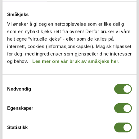
rødliste. I Norge var oteren tidligere klassifisert som sårbar
av Artsdatabanken, men i 2021 ble den flyttet til
Småkjeks
kategorien “ikke truet” på rødlista.
Vi ønsker å gi deg en nettopplevelse som er like deilig
som en nybakt kjeks rett fra ovnen! Derfor bruker vi våre
Fakta om oter
helt egne “virtuelle kjeks” - eller som de kalles på
Art: Lutra lutra
internett, cookies (informasjonskapsler). Magisk tilpasset
Engelsk: European Otter
for deg, med ingredienser som gjenspeiler dine interesser
Utbredelse: Europa og Asia
og behov.
Les mer om vår bruk av småkjeks her.
Leveområde: Vann (både ferskvann og saltvann)
Føde: Fisk, kreps, krabber, frosker og små pattedyr
Samtykkevalg
Vekt: 5-14 kg
Nødvendig
Levealder: opptil 22 år
Halelengde: 33-50 cm
Egenskaper
Drektighetstid: 60-70 dager
Antall unger: 2-3
Status: Nær truet (IUCN Red list), Ikke truet (Norges
Statistikk
Rødliste)