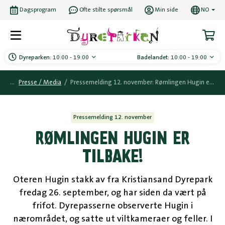
Dagsprogram
Ofte stilte spørsmål
Min side
NO
Dyreparken:
10:00 - 19:00
Badelandet:
10:00 - 19:00
Presse / Media
/
Pressemelding 12. november: Rømlingen Hugin er tilbake!
Pressemelding 12. november
RØMLINGEN HUGIN ER
TILBAKE!
Oteren Hugin stakk av fra Kristiansand Dyrepark
fredag 26. september, og har siden da vært på
frifot. Dyrepasserne observerte Hugin i
nærområdet, og satte ut viltkameraer og feller. I