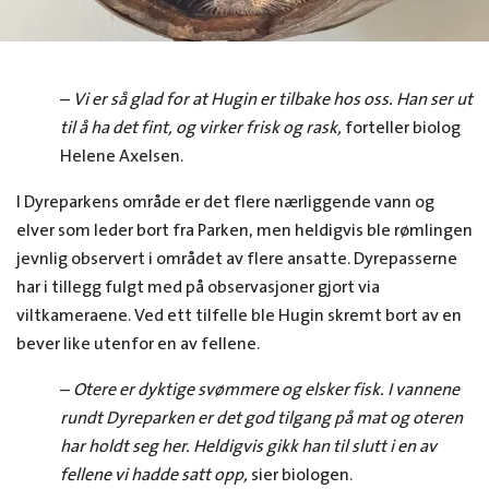
–
Vi er så glad for at Hugin er tilbake hos oss. Han ser ut
til å ha det fint, og virker frisk og rask,
forteller biolog
Helene Axelsen.
I Dyreparkens område er det flere nærliggende vann og
elver som leder bort fra Parken, men heldigvis ble rømlingen
jevnlig observert i området av flere ansatte. Dyrepasserne
har i tillegg fulgt med på observasjoner gjort via
viltkameraene. Ved ett tilfelle ble Hugin skremt bort av en
bever like utenfor en av fellene.
–
Otere er dyktige svømmere og elsker fisk. I vannene
rundt Dyreparken er det god tilgang på mat og oteren
har holdt seg her. Heldigvis gikk han til slutt i en av
fellene vi hadde satt opp,
sier biologen.