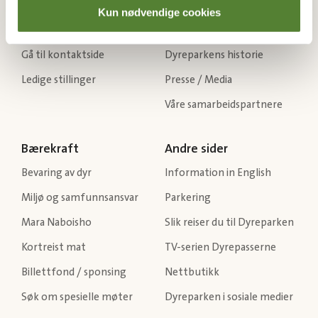
Kontakt oss
Om Dyreparken
Kun nødvendige cookies
Ofte stilte spørsmål
Destinasjon Dyreparken
Gå til kontaktside
Dyreparkens historie
Ledige stillinger
Presse / Media
Våre samarbeidspartnere
Bærekraft
Andre sider
Bevaring av dyr
Information in English
Miljø og samfunnsansvar
Parkering
Mara Naboisho
Slik reiser du til Dyreparken
Kortreist mat
TV-serien Dyrepasserne
Billettfond / sponsing
Nettbutikk
Søk om spesielle møter
Dyreparken i sosiale medier