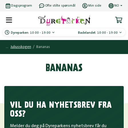
Dagsprogram
Ofte stilte spørsmål
Min side
NO
Dyreparken:
10:00 - 19:00
Badelandet:
10:00 - 19:00
Juliusskogen
/
Bananas
BANANAS
VIL DU HA NYHETSBREV FRA
OSS?
Melder du deg på Dyreparkens nyhetsbrev får du