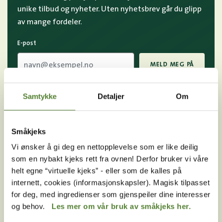
unike tilbud og nyheter. Uten nyhetsbrev går du glipp
av mange fordeler.
E-post
MELD MEG PÅ
Ved å melde deg på vårt nyhetsbrev godtar du våre
Samtykke
Detaljer
Om
betingelser
.
Småkjeks
Følg oss på
Vi ønsker å gi deg en nettopplevelse som er like deilig
som en nybakt kjeks rett fra ovnen! Derfor bruker vi våre
sosiale medier!
helt egne “virtuelle kjeks” - eller som de kalles på
internett, cookies (informasjonskapsler). Magisk tilpasset
for deg, med ingredienser som gjenspeiler dine interesser
og behov.
Les mer om vår bruk av småkjeks her.
Instagram
TikTok
Snapchat