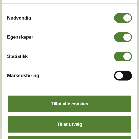
Samtykkevalg
Nødvendig
Facebook
Youtube
LinkedIn
Egenskaper
Statistikk
Markedsføring
Last ned Dyreparkens App
Les mer om appen her
Tillat alle cookies
Tillat utvalg