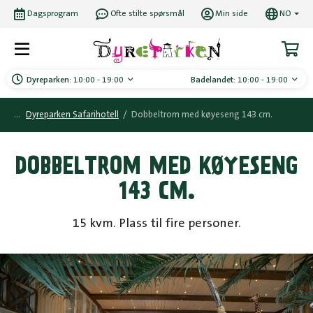
Dagsprogram
Ofte stilte spørsmål
Min side
NO
Dyreparken:
10:00 - 19:00
Badelandet:
10:00 - 19:00
Dyreparken Safarihotell
/
Dobbeltrom med køyeseng 143 cm.
DOBBELTROM MED KØYESENG
143 CM.
15 kvm. Plass til fire personer.