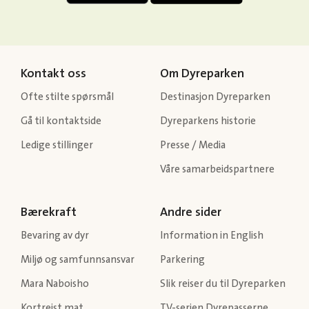
Kontakt oss
Om Dyreparken
Ofte stilte spørsmål
Destinasjon Dyreparken
Gå til kontaktside
Dyreparkens historie
Ledige stillinger
Presse / Media
Våre samarbeidspartnere
Bærekraft
Andre sider
Bevaring av dyr
Information in English
Miljø og samfunnsansvar
Parkering
Mara Naboisho
Slik reiser du til Dyreparken
Kortreist mat
TV-serien Dyrepasserne