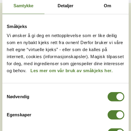
VIL DU HA NYHETSBREV FRA
Samtykke
Detaljer
Om
OSS?
Melder du deg på Dyreparkens nyhetsbrev får du
Småkjeks
unike tilbud og nyheter. Uten nyhetsbrev går du glipp
Vi ønsker å gi deg en nettopplevelse som er like deilig
av mange fordeler.
som en nybakt kjeks rett fra ovnen! Derfor bruker vi våre
helt egne “virtuelle kjeks” - eller som de kalles på
E-post
internett, cookies (informasjonskapsler). Magisk tilpasset
for deg, med ingredienser som gjenspeiler dine interesser
MELD MEG PÅ
og behov.
Les mer om vår bruk av småkjeks her.
Ved å melde deg på vårt nyhetsbrev godtar du våre
betingelser
.
Samtykkevalg
Nødvendig
Følg oss på
Egenskaper
sosiale medier!