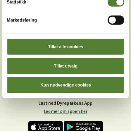
Statistikk
Markedsføring
Instagram
TikTok
Snapchat
Tillat alle cookies
Facebook
Youtube
LinkedIn
Tillat utvalg
Kun nødvendige cookies
Last ned Dyreparkens App
Les mer om appen her