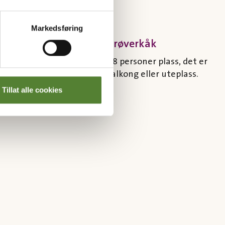
Markedsføring
Fireroms sjørøverkåk
Vår største kåk! Her får 6-8 personer plass, det er
tre soverom og du får balkong eller uteplass.
Tillat alle cookies