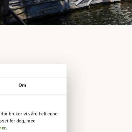
Om
ELGE?
rfor bruker vi våre helt egne
rom, så her kan
asset for deg, med
familie.
her.