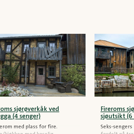
roms sjørøverkåk ved
Fireroms s
gga (4 senger)
sjøutsikt (6
erom med plass for fire.
Seks-sengers 