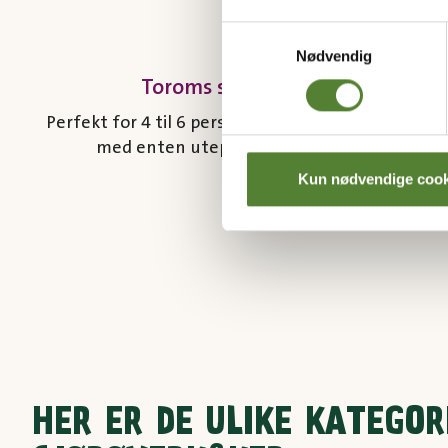
Samtykkevalg
Nødvendig
Toroms sjørøverkåk
Perfekt for 4 til 6 personer! Alle kåker kommer
med enten uteplass eller balkong.
Kun nødvendige cook
HER ER DE ULIKE KATEGOR