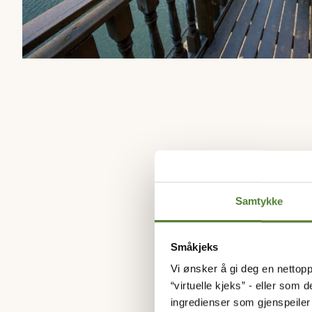
Samtykke
HVIL
Småkjeks
Vi ønsker å gi deg en nettopp
Våre leilighete
“virtuelle kjeks” - eller som 
du finn
ingredienser som gjenspeile