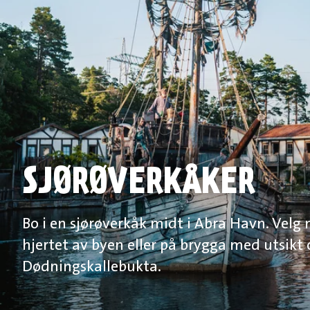
SJØRØVERKÅKER
Bo i en sjørøverkåk midt i Abra Havn. Velg
hjertet av byen eller på brygga med utsikt 
Dødningskallebukta.