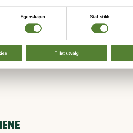
Egenskaper
Statistikk
Treroms sjørøverkåk
Plass til 5 til 7 personer, to separate soverom,
balkong eller uteplass.
ies
Tillat utvalg
IENE