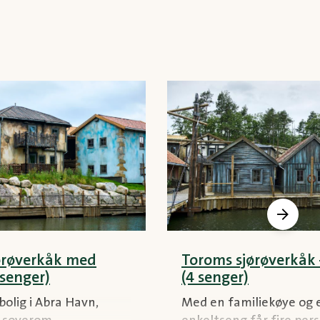
jørøverkåk med
Toroms sjørøverkåk
 senger)
(4 senger)
bolig i Abra Havn,
Med en familiekøye og 