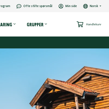
rogram
Ofte stilte spørsmål
Min side
Norsk
VARING
GRUPPER
Handlekurv