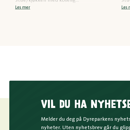
Stue/kjøkken med koselig
Stu
innredning i enkel sjørøverstil og
inn
Les mer
Les 
uteplass ved brygga.
ute
VIL DU HA NYHETS
Melder du deg på Dyreparkens nyhetsb
nyheter. Uten nyhetsbrev går du glip