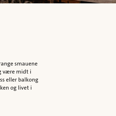
 trange smauene
g være midt i
ss eller balkong
en og livet i