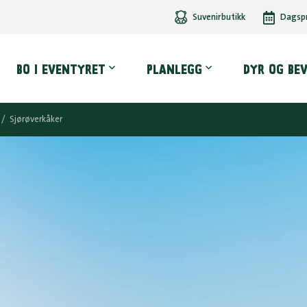
Suvenirbutikk
Dagsp
dmeny
BO I EVENTYRET
PLANLEGG
DYR OG BE
/
Sjørøverkåker