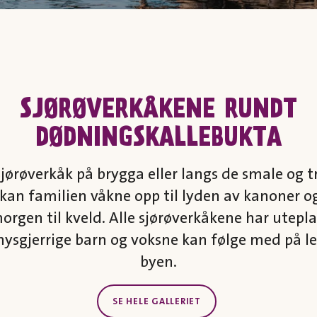
SJØRØVERKÅKENE RUNDT
DØDNINGSKALLEBUKTA
jørøverkåk på brygga eller langs de smale og
kan familien våkne opp til lyden av kanoner o
orgen til kveld. Alle sjørøverkåkene har utepla
 nysgjerrige barn og voksne kan følge med på lek
byen.
SE HELE GALLERIET