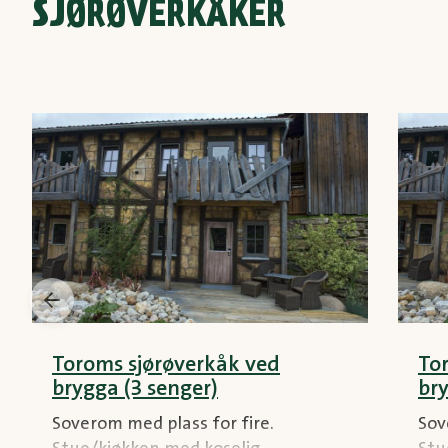
SJØRØVERKÅKER
Toroms sjørøverkåk ved
To
brygga (3 senger)
bry
Soverom med plass for fire.
Sov