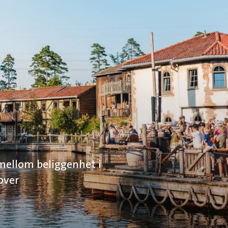
 mellom beliggenhet i
over