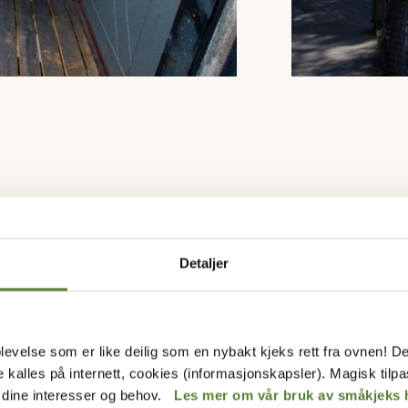
Detaljer
KEN SJØRØVERKÅK SKAL DU V
levelse som er like deilig som en nybakt kjeks rett fra ovnen! De
r med sjørøverinnredning har to, tre eller fire 
de kalles på internett, cookies (informasjonskapsler). Magisk tilp
e kåken som passer aller best for akkurat din 
r dine interesser og behov.
Les mer om vår bruk av småkjeks 