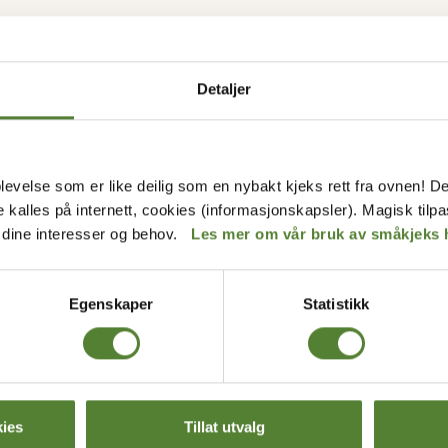
Detaljer
levelse som er like deilig som en nybakt kjeks rett fra ovnen! De
de kalles på internett, cookies (informasjonskapsler). Magisk tilp
r dine interesser og behov.
Les mer om vår bruk av småkjeks 
BREV FRA OSS?
Egenskaper
Statistikk
rev får du unike tilbud og
p av mange fordeler.
ies
Tillat utvalg