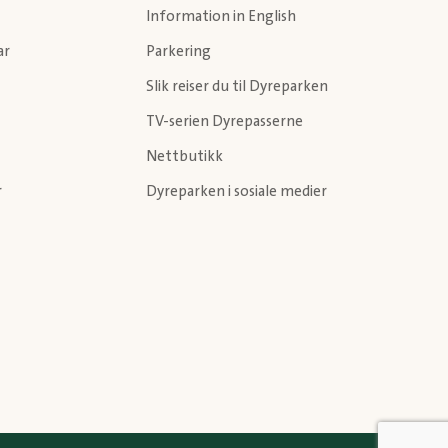
Information in English
ar
Parkering
Slik reiser du til Dyreparken
TV-serien Dyrepasserne
Nettbutikk
r
Dyreparken i sosiale medier