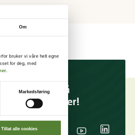
Om
rfor bruker vi våre helt egne
asset for deg, med
her.
Følg oss på
Markedsføring
sosiale medier!
Tillat alle cookies