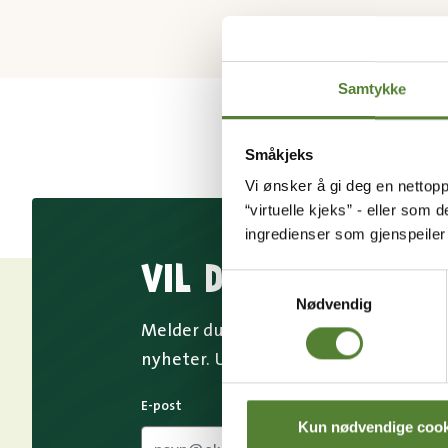
Samtykke
Småkjeks
Vi ønsker å gi deg en nettopp
“virtuelle kjeks” - eller som 
ingredienser som gjenspeile
VIL DU HA NYHETS
Samtykkevalg
Nødvendig
Melder du deg på Dyreparkens nyhetsb
nyheter. Uten nyhetsbrev går du glip
E-post
Kun nødvendige cook