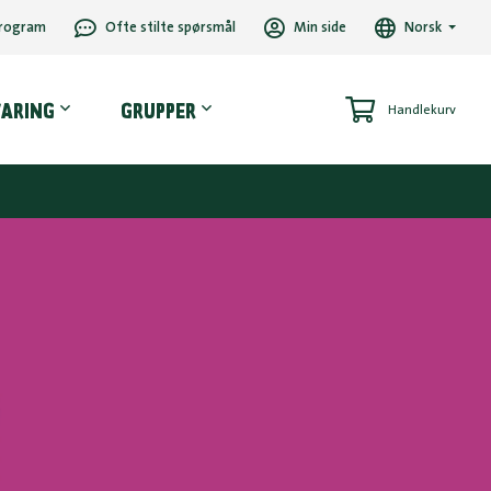
rogram
Ofte stilte spørsmål
Min side
Norsk
VARING
GRUPPER
Handlekurv