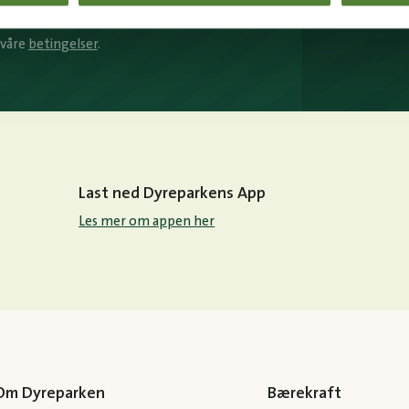
MELD MEG PÅ
Instagram
 våre
betingelser
.
Last ned Dyreparkens App
Les mer om appen her
Om Dyreparken
Bærekraft