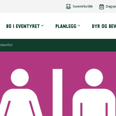
Suvenirbutikk
Dagsp
dmeny
BO I EVENTYRET
PLANLEGG
DYR OG BE
rdamfiet