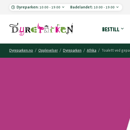
Dyreparken:
Badelandet:
10:00 - 19:00
10:00 - 19:00
Hove
BESTILL
Dyreparken.no
/
Opplevelser
/
Dyreparken
/
Afrika
/
Toalett ved gepa