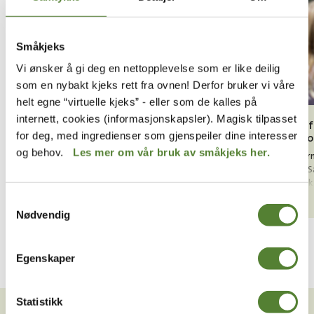
Småkjeks
Vi ønsker å gi deg en nettopplevelse som er like deilig
som en nybakt kjeks rett fra ovnen! Derfor bruker vi våre
helt egne “virtuelle kjeks” - eller som de kalles på
internett, cookies (informasjonskapsler). Magisk tilpasset
Møt en formidler i Terrariet
Møt en f
for deg, med ingredienser som gjenspeiler dine interesser
Safariho
Lyst til å komme tett på spennende dyr? Møt en
og behov.
Les mer om vår bruk av småkjeks her.
Formidler
av våre dyktige formidlere inne i Terrariet! Her
besøker S
får du se noen av våre fascinerende dyr på nært
Les mer
en læreri
hold, lære spennende fakta og stille spørsmål.
Les mer
Samtykkevalg
Nødvendig
Egenskaper
VIL DU HA NYHETSBREV FRA
Statistikk
OSS?