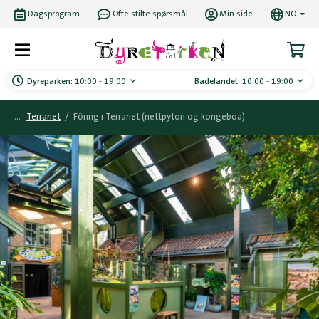
Dagsprogram
Ofte stilte spørsmål
Min side
NO
Dyreparken:
10:00 - 19:00
Badelandet:
10:00 - 19:00
Terrariet
/
Fôring i Terrariet (nettpyton og kongeboa)