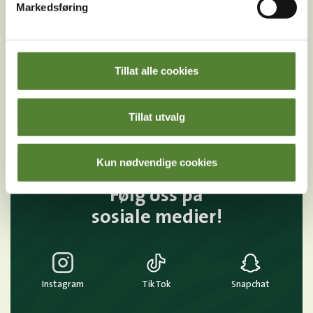
unike tilbud og nyheter. Uten nyhetsbrev går du glipp
Markedsføring
av mange fordeler.
E-post
Tillat alle cookies
MELD MEG PÅ
Ved å melde deg på vårt nyhetsbrev godtar du våre
Tillat utvalg
betingelser
.
Kun nødvendige cookies
Følg oss på
sosiale medier!
Instagram
TikTok
Snapchat