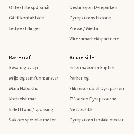
Ofte stilte spørsmål
Destinasjon Dyreparken
Gå til kontaktside
Dyreparkens historie
Ledige stillinger
Presse / Media
Våre samarbeidspartnere
Bærekraft
Andre sider
Bevaring av dyr
Information in English
Miljø og samfunnsansvar
Parkering
Mara Naboisho
Slik reiser du til Dyreparken
Kortreist mat
TV-serien Dyrepasserne
Billettfond / sponsing
Nettbutikk
Søk om spesielle møter
Dyreparken i sosiale medier