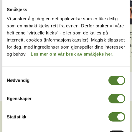
Småkjeks
Vi ønsker å gi deg en nettopplevelse som er like deilig
som en nybakt kjeks rett fra ovnen! Derfor bruker vi våre
Trikkefører Syversen kjører trikken
Politime
helt egne “virtuelle kjeks” - eller som de kalles på
velkomm
internett, cookies (informasjonskapsler). Magisk tilpasset
Trikkefører Syversen er god til å synge, og
Ta turen 
underholder passasjerene på Linje 1.
for deg, med ingredienser som gjenspeiler dine interesser
politimes
og behov.
Les mer om vår bruk av småkjeks her.
på torvet.
Les mer
Samtykkevalg
Nødvendig
Egenskaper
VIL DU HA NYHETSBREV FRA
OSS?
Statistikk
Melder du deg på Dyreparkens nyhetsbrev får du