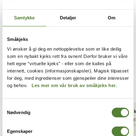
I Dyreparken finnes det en rekke opplevelser. Det
er så mange at det kan være vanskelig å få med
Samtykke
Detaljer
Om
seg alle.
Småkjeks
Vi ønsker å gi deg en nettopplevelse som er like deilig
som en nybakt kjeks rett fra ovnen! Derfor bruker vi våre
helt egne “virtuelle kjeks” - eller som de kalles på
internett, cookies (informasjonskapsler). Magisk tilpasset
for deg, med ingredienser som gjenspeiler dine interesser
og behov.
Les mer om vår bruk av småkjeks her.
Samtykkevalg
Grøtboden
Milkshak
Nødvendig
Velkommen til Grøtboden på KuToppen! Opplev
Episk digg
en ny og spennende matopplevelse i
mellom sjo
Dyreparken.
vaniljemil
Egenskaper
Les mer
Les mer