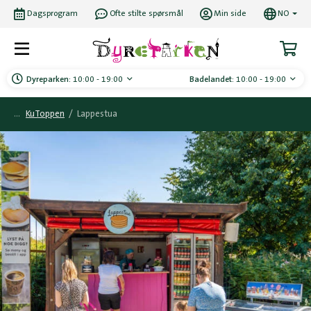
Dagsprogram
Ofte stilte spørsmål
Min side
NO
Dyreparken:
10:00 - 19:00
Badelandet:
10:00 - 19:00
KuToppen
/
Lappestua