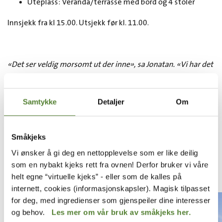
Uteplass: Veranda/terrasse med bord og 4 stoler
Innsjekk fra kl 15.00. Utsjekk før kl. 11.00.
«Det ser veldig morsomt ut der inne», sa Jonatan. «Vi har det
morsomt vi også,» sa Kasper. (Fra boken «Folk og røvere i
Kardemomme by»).
Samtykke
Detaljer
Om
ANDRE OPPLEVELSER
Småkjeks
I Dyreparken finnes det en rekke opplevelser. Det
Vi ønsker å gi deg en nettopplevelse som er like deilig
er så mange at det kan være vanskelig å få med
som en nybakt kjeks rett fra ovnen! Derfor bruker vi våre
seg alle.
helt egne “virtuelle kjeks” - eller som de kalles på
internett, cookies (informasjonskapsler). Magisk tilpasset
for deg, med ingredienser som gjenspeiler dine interesser
og behov.
Les mer om vår bruk av småkjeks her.