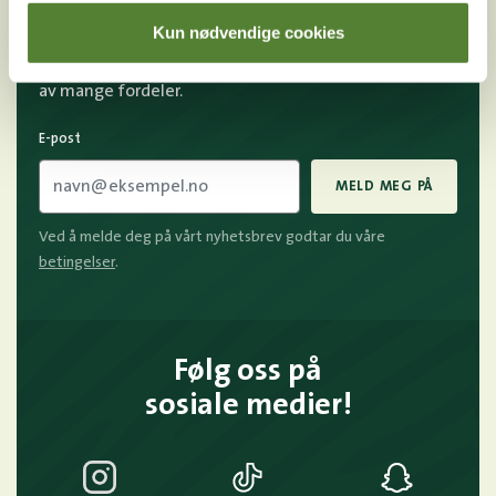
Kun nødvendige cookies
Melder du deg på Dyreparkens nyhetsbrev får du
unike tilbud og nyheter. Uten nyhetsbrev går du glipp
av mange fordeler.
E-post
MELD MEG PÅ
Ved å melde deg på vårt nyhetsbrev godtar du våre
betingelser
.
Følg oss på
sosiale medier!