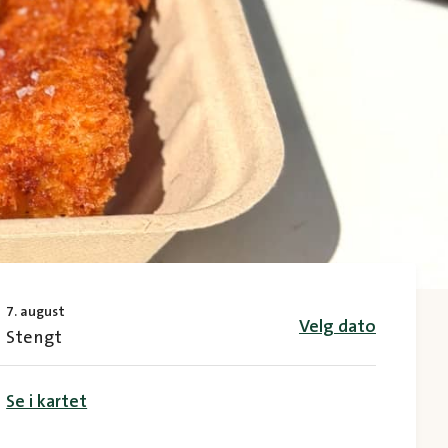
7. august
Velg dato
Stengt
Se i kartet