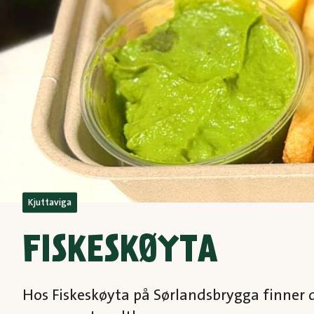
Kjuttaviga
FISKESKØYTA
Hos Fiskeskøyta på Sørlandsbrygga finner d