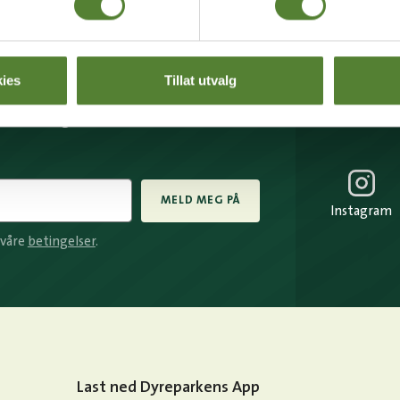
BREV FRA OSS?
ies
Tillat utvalg
rev får du unike tilbud og
p av mange fordeler.
MELD MEG PÅ
Instagram
 våre
betingelser
.
Last ned Dyreparkens App