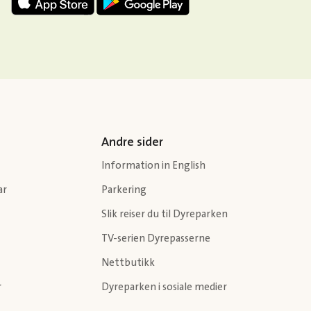
Andre sider
Information in English
ar
Parkering
Slik reiser du til Dyreparken
TV-serien Dyrepasserne
Nettbutikk
r
Dyreparken i sosiale medier