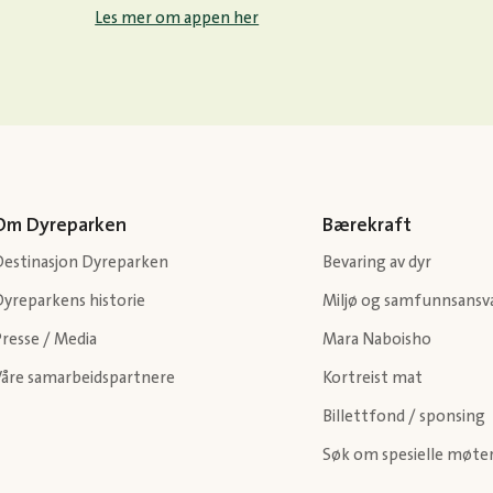
Les mer om appen her
Om Dyreparken
Bærekraft
Destinasjon Dyreparken
Bevaring av dyr
Dyreparkens historie
Miljø og samfunnsansv
resse / Media
Mara Naboisho
Våre samarbeidspartnere
Kortreist mat
Billettfond / sponsing
Søk om spesielle møte