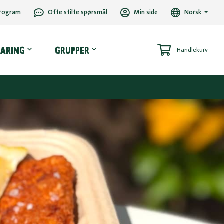
rogram
Ofte stilte spørsmål
Min side
Norsk
VARING
GRUPPER
Handlekurv