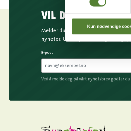
VIL DU HA NYHETS
Kun nødvendige cook
Melder du deg på Dyreparkens nyhetsb
nyheter. Uten nyhetsbrev går du glip
E-post
Ved å melde deg på vårt nyhetsbrev godtar du