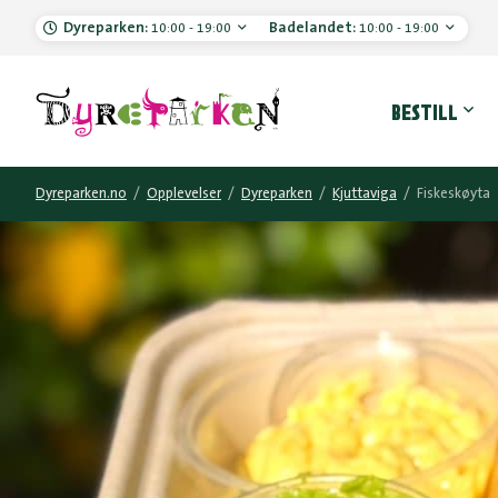
Dyreparken:
Badelandet:
10:00 - 19:00
10:00 - 19:00
Hove
BESTILL
Dyreparken.no
/
Opplevelser
/
Dyreparken
/
Kjuttaviga
/
Fiskeskøyta