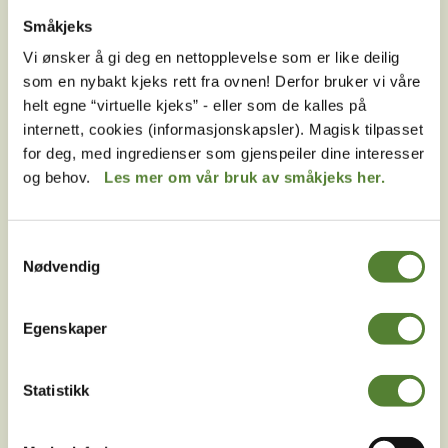
av mange fordeler.
Småkjeks
Vi ønsker å gi deg en nettopplevelse som er like deilig
E-post
som en nybakt kjeks rett fra ovnen! Derfor bruker vi våre
MELD MEG PÅ
helt egne “virtuelle kjeks” - eller som de kalles på
internett, cookies (informasjonskapsler). Magisk tilpasset
Ved å melde deg på vårt nyhetsbrev godtar du våre
for deg, med ingredienser som gjenspeiler dine interesser
betingelser
.
og behov.
Les mer om vår bruk av småkjeks her.
Samtykkevalg
Følg oss på
Nødvendig
sosiale medier!
Egenskaper
Statistikk
Instagram
TikTok
Snapchat