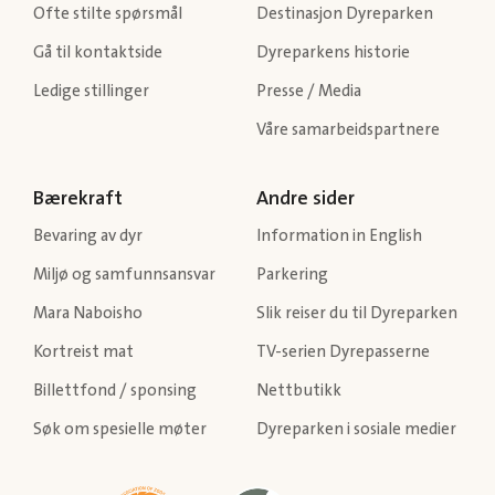
Ofte stilte spørsmål
Destinasjon Dyreparken
Gå til kontaktside
Dyreparkens historie
Ledige stillinger
Presse / Media
Våre samarbeidspartnere
Bærekraft
Andre sider
Bevaring av dyr
Information in English
Miljø og samfunnsansvar
Parkering
Mara Naboisho
Slik reiser du til Dyreparken
Kortreist mat
TV-serien Dyrepasserne
Billettfond / sponsing
Nettbutikk
Søk om spesielle møter
Dyreparken i sosiale medier