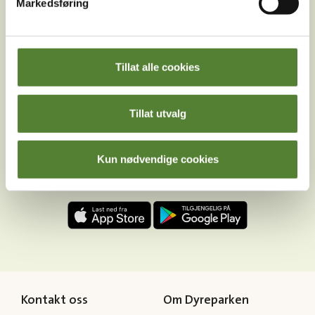
Markedsføring
Facebook
Youtube
LinkedIn
Tillat alle cookies
Tillat utvalg
Last ned Dyreparkens App
Kun nødvendige cookies
Les mer om appen her
Kontakt oss
Om Dyreparken