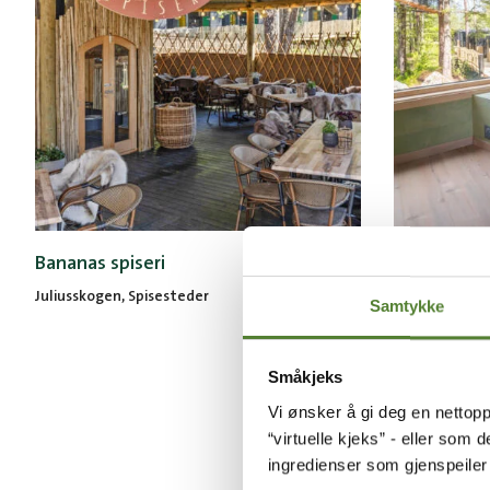
Bananas spiseri
Juliushytte
kvm)
Juliusskogen, Spisesteder
Samtykke
Juliusskogen
Småkjeks
Vi ønsker å gi deg en nettopp
“virtuelle kjeks” - eller som 
ingredienser som gjenspeile