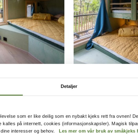
 for 4 personer HC (14
Juliushytte for 5 personer
Juliusskogen
Detaljer
levelse som er like deilig som en nybakt kjeks rett fra ovnen! De
Viser 3 av 3 opplevelser
de kalles på internett, cookies (informasjonskapsler). Magisk tilp
r dine interesser og behov.
Les mer om vår bruk av småkjeks 