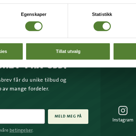
Egenskaper
Statistikk
ies
Tillat utvalg
BREV FRA OSS?
rev får du unike tilbud og
p av mange fordeler.
MELD MEG PÅ
Instagram
 våre
betingelser
.