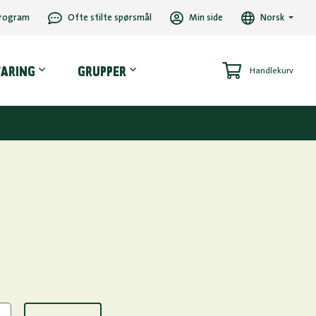
rogram
Ofte stilte spørsmål
Min side
Norsk
VARING
GRUPPER
Handlekurv