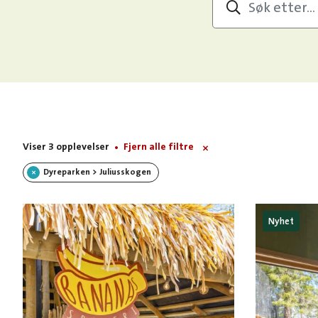
Viser 3 opplevelser
Fjern alle filtre
Dyreparken > Juliusskogen
Nyhet