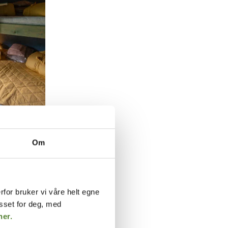
 (8 kvm)
Om
rfor bruker vi våre helt egne
asset for deg, med
her.