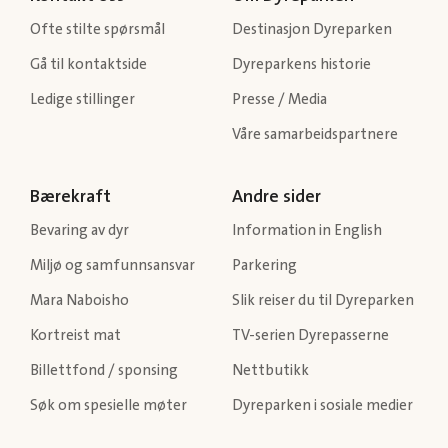
Ofte stilte spørsmål
Destinasjon Dyreparken
Gå til kontaktside
Dyreparkens historie
Ledige stillinger
Presse / Media
Våre samarbeidspartnere
Bærekraft
Andre sider
Bevaring av dyr
Information in English
Miljø og samfunnsansvar
Parkering
Mara Naboisho
Slik reiser du til Dyreparken
Kortreist mat
TV-serien Dyrepasserne
Billettfond / sponsing
Nettbutikk
Søk om spesielle møter
Dyreparken i sosiale medier