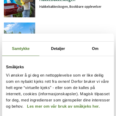
Hakkebakkeskogen, Bookbare opplevelser
Lekeplass i Hakkebakkeskogen
Hakkebakkeskogen, Lekeplass
Samtykke
Detaljer
Om
Småkjeks
Vi ønsker å gi deg en nettopplevelse som er like deilig
som en nybakt kjeks rett fra ovnen! Derfor bruker vi våre
Toalett Hakkebakkeskogen
helt egne “virtuelle kjeks” - eller som de kalles på
Hakkebakkeskogen, Toaletter
internett, cookies (informasjonskapsler). Magisk tilpasset
for deg, med ingredienser som gjenspeiler dine interesser
og behov.
Les mer om vår bruk av småkjeks her.