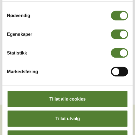
Samtykkevalg
Ekorn-Jensens butikk
Nødvendig
Hakkebakkeskogen, Butikker
Egenskaper
Statistikk
Viser 8 av 8 opplevelser
Markedsføring
Tillat alle cookies
VIL DU HA NYHETSBREV FRA
OSS?
Tillat utvalg
Melder du deg på Dyreparkens nyhetsbrev får du