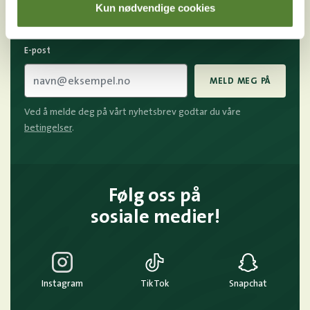
unike tilbud og nyheter. Uten nyhetsbrev går du glipp
Kun nødvendige cookies
av mange fordeler.
E-post
MELD MEG PÅ
Ved å melde deg på vårt nyhetsbrev godtar du våre
betingelser
.
Følg oss på
sosiale medier!
Instagram
TikTok
Snapchat