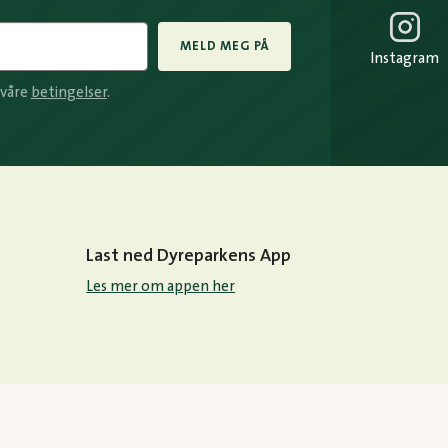
MELD MEG PÅ
Instagram
 våre
betingelser
.
Last ned Dyreparkens App
Les mer om appen her