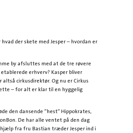
r hvad der skete med Jesper – hvordan er
me by afsluttes med at de tre røvere
re etablerede erhverv? Kasper bliver
 altså cirkusdirektør. Og nu er Cirkus
tte – for alt er klar til en hyggelig
møde den dansende ”hest” Hippokrates,
onBon. De har alle ventet på den dag
hjælp fra fru Bastian træder Jesper ind i