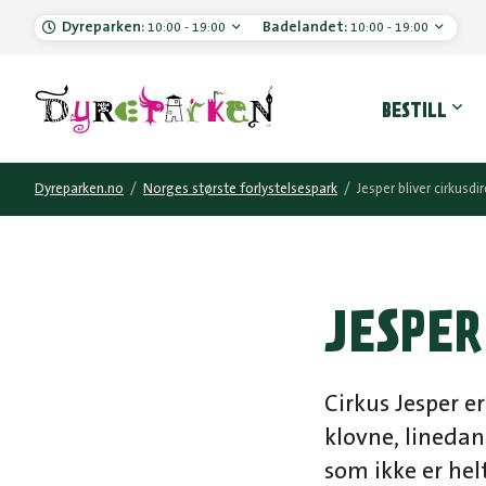
Dyreparken:
Badelandet:
10:00 - 19:00
10:00 - 19:00
Hove
BESTILL
Dyreparken.no
/
Norges største forlystelsespark
/
Jesper bliver cirkusdi
JESPER
Cirkus Jesper e
klovne, lineda
som ikke er hel