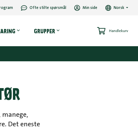
rogram
Ofte stilte spørsmål
Min side
Norsk
VARING
GRUPPER
Handlekurv
TØR
r, manege,
re. Det eneste