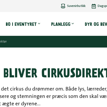
Suvenirbutikk
Dagsp
dmeny
BO I EVENTYRET
PLANLEGG
DYR OG BE
rektør
 BLIVER CIRKUSDIREK
r det cirkus du drømmer om. Både lys, lærrede
nsere og stemningen er præcis som den skal væ
t ægte er dyrene…