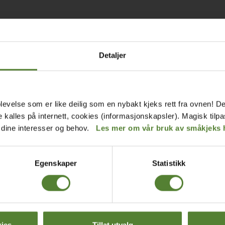
Detaljer
levelse som er like deilig som en nybakt kjeks rett fra ovnen! De
de kalles på internett, cookies (informasjonskapsler). Magisk tilp
r dine interesser og behov.
Les mer om vår bruk av småkjeks 
Egenskaper
Statistikk
BILDER FRA CIRKUS JESPER:
ies
Tillat utvalg