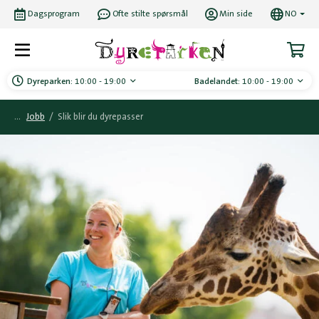
Dagsprogram
Ofte stilte spørsmål
Min side
NO
Dyreparken:
10:00 - 19:00
Badelandet:
10:00 - 19:00
Jobb
/
Slik blir du dyrepasser