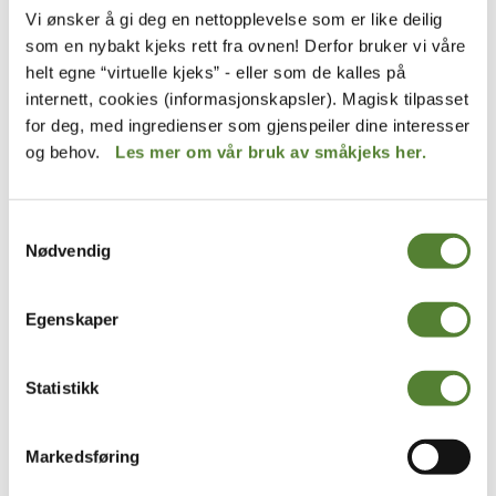
Vi ønsker å gi deg en nettopplevelse som er like deilig
som en nybakt kjeks rett fra ovnen! Derfor bruker vi våre
ATTRAKTIV JOBB
helt egne “virtuelle kjeks” - eller som de kalles på
internett, cookies (informasjonskapsler). Magisk tilpasset
Det å være dyrepasser i en dyrepark er en spennende
for deg, med ingredienser som gjenspeiler dine interesser
og flott jobb, men det er dessverre veldig få jobber
og behov.
Les mer om vår bruk av småkjeks her.
tilgjengelige i forhold til hvor mange som ønsker seg
en slik jobb.
Samtykkevalg
Når vi en sjelden gang lyser ut en stilling som
Nødvendig
dyrepasser får vi som oftest over hundre søkere.
Egenskaper
Vi har for tiden ingen ledige stillinger som dyrepasser,
og vi tar derfor dessverre ikke imot åpne søknader.
Hvert år har vi som regel noen få ledige sommerjobber
Statistikk
i dyreavdelingen, og for deg som ønsker å bli
dyrepasser kan det være muligheten til å få prøve seg.
Markedsføring
Har kan du lese om TV-serien Dyrepasserne på TV2