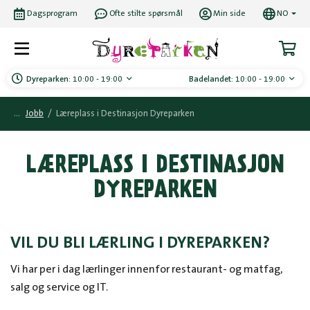
Dagsprogram
Ofte stilte spørsmål
Min side
NO
Dyreparken:
10:00 - 19:00
Badelandet:
10:00 - 19:00
Jobb
/
Læreplass i Destinasjon Dyreparken
LÆREPLASS I DESTINASJON
DYREPARKEN
VIL DU BLI LÆRLING I DYREPARKEN?
Vi har per i dag lærlinger innenfor restaurant- og matfag,
salg og service og IT.