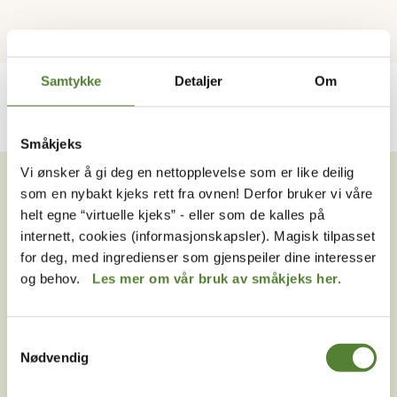
Samtykke
Detaljer
Om
Småkjeks
VIL DU HA NYHETSBREV FRA
Vi ønsker å gi deg en nettopplevelse som er like deilig
OSS?
som en nybakt kjeks rett fra ovnen! Derfor bruker vi våre
helt egne “virtuelle kjeks” - eller som de kalles på
Melder du deg på Dyreparkens nyhetsbrev får du
internett, cookies (informasjonskapsler). Magisk tilpasset
unike tilbud og nyheter. Uten nyhetsbrev går du glipp
for deg, med ingredienser som gjenspeiler dine interesser
av mange fordeler.
og behov.
Les mer om vår bruk av småkjeks her.
E-post
Samtykkevalg
MELD MEG PÅ
Nødvendig
Ved å melde deg på vårt nyhetsbrev godtar du våre