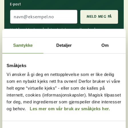
E-post
MELD MEG PÅ
Ved å melde deg på vårt nyhetsbrev godtar du våre
betingelser
.
Samtykke
Detaljer
Om
Følg oss på
Småkjeks
sosiale medier!
Vi ønsker å gi deg en nettopplevelse som er like deilig
som en nybakt kjeks rett fra ovnen! Derfor bruker vi våre
helt egne “virtuelle kjeks” - eller som de kalles på
internett, cookies (informasjonskapsler). Magisk tilpasset
Instagram
TikTok
Snapchat
for deg, med ingredienser som gjenspeiler dine interesser
og behov.
Les mer om vår bruk av småkjeks her.
Facebook
Youtube
LinkedIn