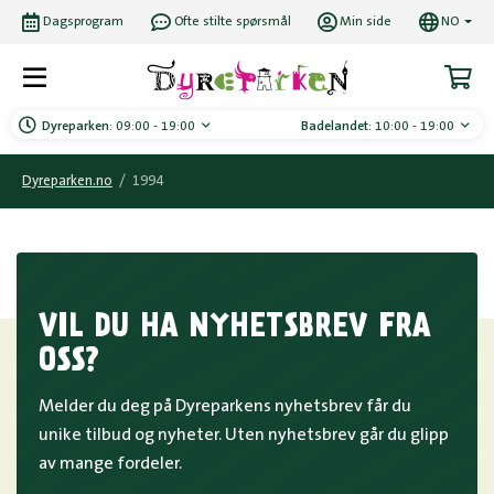
Dagsprogram
Ofte stilte spørsmål
Min side
NO
Dyreparken:
09:00 - 19:00
Badelandet:
10:00 - 19:00
Dyreparken.no
/
1994
VIL DU HA NYHETSBREV FRA
OSS?
Melder du deg på Dyreparkens nyhetsbrev får du
unike tilbud og nyheter. Uten nyhetsbrev går du glipp
av mange fordeler.