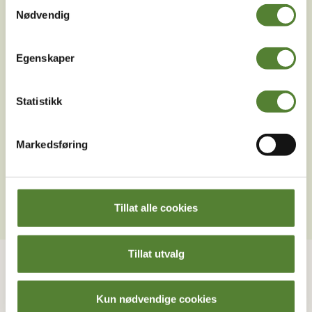
Samtykkevalg
Nødvendig
Egenskaper
Statistikk
Last ned Dyreparkens App
Markedsføring
Les mer om appen her
Tillat alle cookies
Tillat utvalg
Kontakt oss
Om Dyreparken
Ofte stilte spørsmål
Destinasjon Dyreparken
Kun nødvendige cookies