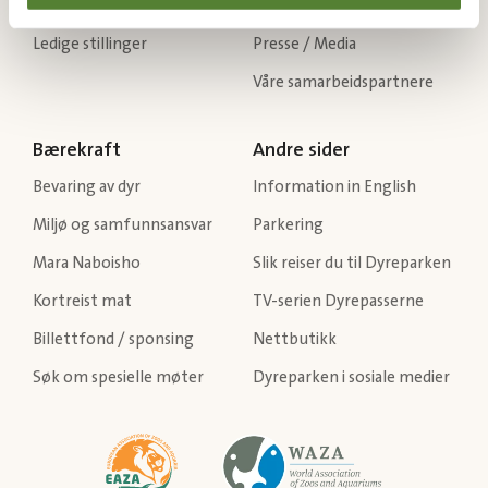
Gå til kontaktside
Dyreparkens historie
Ledige stillinger
Presse / Media
Våre samarbeidspartnere
Bærekraft
Andre sider
Bevaring av dyr
Information in English
Miljø og samfunnsansvar
Parkering
Mara Naboisho
Slik reiser du til Dyreparken
Kortreist mat
TV-serien Dyrepasserne
Billettfond / sponsing
Nettbutikk
Søk om spesielle møter
Dyreparken i sosiale medier