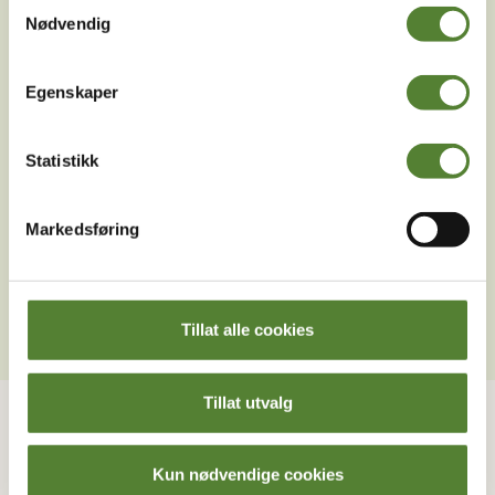
Samtykkevalg
Nødvendig
Egenskaper
Statistikk
Last ned Dyreparkens App
Markedsføring
Les mer om appen her
Tillat alle cookies
Tillat utvalg
Kontakt oss
Om Dyreparken
Ofte stilte spørsmål
Destinasjon Dyreparken
Kun nødvendige cookies