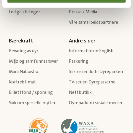
Gå til kontaktside
Dyreparkens historie
Ledige stillinger
Presse / Media
Våre samarbeidspartnere
Bærekraft
Andre sider
Bevaring av dyr
Information in English
Miljø og samfunnsansvar
Parkering
Mara Naboisho
Slik reiser du til Dyreparken
Kortreist mat
TV-serien Dyrepasserne
Billettfond / sponsing
Nettbutikk
Søk om spesielle møter
Dyreparken i sosiale medier