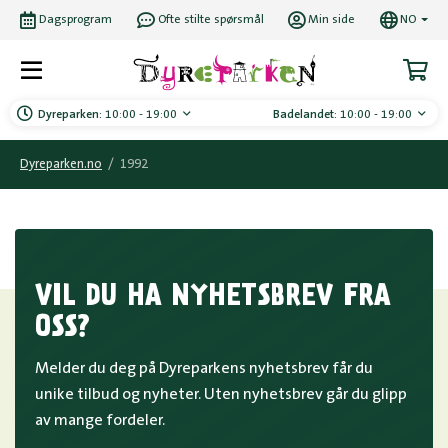
Dagsprogram
Ofte stilte spørsmål
Min side
NO
Dyreparken:
10:00 - 19:00
Badelandet:
10:00 - 19:00
Dyreparken.no
/
1992
VIL DU HA NYHETSBREV FRA
OSS?
Melder du deg på Dyreparkens nyhetsbrev får du
unike tilbud og nyheter. Uten nyhetsbrev går du glipp
av mange fordeler.