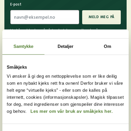
E-post
MELD MEG PÅ
Ved å melde deg på vårt nyhetsbrev godtar du våre
betingelser
.
Samtykke
Detaljer
Om
Følg oss på
Småkjeks
sosiale medier!
Vi ønsker å gi deg en nettopplevelse som er like deilig
som en nybakt kjeks rett fra ovnen! Derfor bruker vi våre
helt egne “virtuelle kjeks” - eller som de kalles på
internett, cookies (informasjonskapsler). Magisk tilpasset
Instagram
TikTok
Snapchat
for deg, med ingredienser som gjenspeiler dine interesser
og behov.
Les mer om vår bruk av småkjeks her.
Facebook
Youtube
LinkedIn