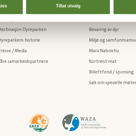
ies
Tillat utvalg
Om Dyreparken
Bærekraft
Destinasjon Dyreparken
Bevaring av dyr
Dyreparkens historie
Miljø og samfunnsansv
resse / Media
Mara Naboisho
Våre samarbeidspartnere
Kortreist mat
Billettfond / sponsing
Søk om spesielle møte