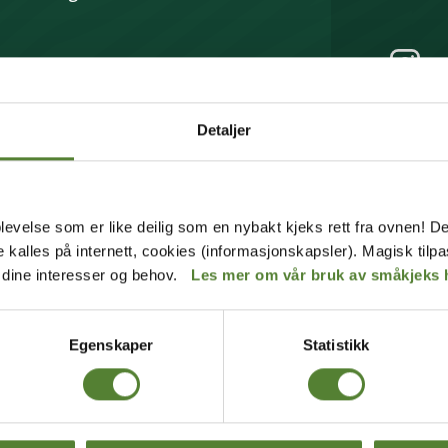
MELD MEG PÅ
Instagram
Detaljer
 våre
betingelser
.
levelse som er like deilig som en nybakt kjeks rett fra ovnen! De
de kalles på internett, cookies (informasjonskapsler). Magisk tilp
r dine interesser og behov.
Les mer om vår bruk av småkjeks 
Last ned Dyreparkens App
Les mer om appen her
Egenskaper
Statistikk