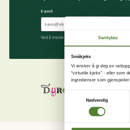
E-post
Samtykke
Ved å melde deg på vårt nyhetsbrev godtar du
Småkjeks
Vi ønsker å gi deg en nettopp
“virtuelle kjeks” - eller som 
ingredienser som gjenspeile
Samtykkevalg
Nødvendig