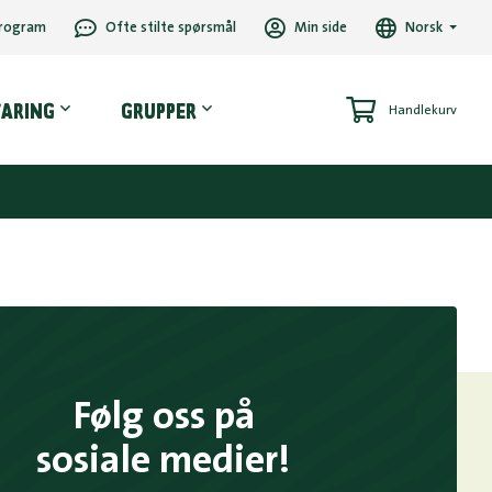
rogram
Ofte stilte spørsmål
Min side
Norsk
VARING
GRUPPER
Handlekurv
Følg oss på
sosiale medier!