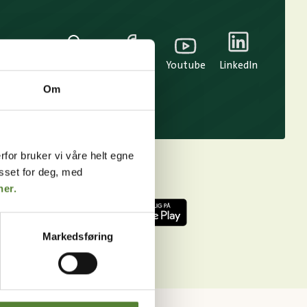
TikTok
Snapchat
Facebook
Youtube
LinkedIn
Om
rfor bruker vi våre helt egne
asset for deg, med
her.
Markedsføring