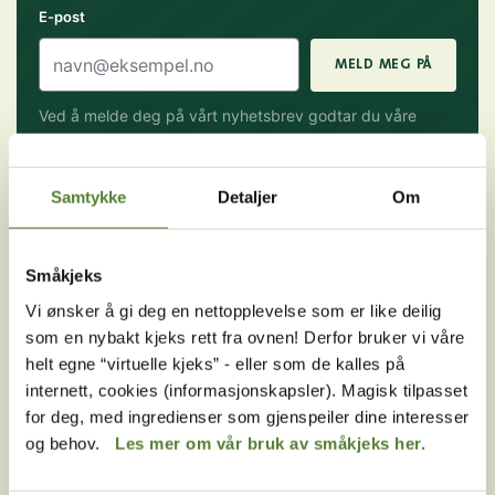
E-post
MELD MEG PÅ
Ved å melde deg på vårt nyhetsbrev godtar du våre
betingelser
.
Samtykke
Detaljer
Om
Følg oss på
sosiale medier!
Småkjeks
Vi ønsker å gi deg en nettopplevelse som er like deilig
som en nybakt kjeks rett fra ovnen! Derfor bruker vi våre
helt egne “virtuelle kjeks” - eller som de kalles på
Instagram
TikTok
Snapchat
internett, cookies (informasjonskapsler). Magisk tilpasset
for deg, med ingredienser som gjenspeiler dine interesser
og behov.
Les mer om vår bruk av småkjeks her.
Facebook
Youtube
LinkedIn