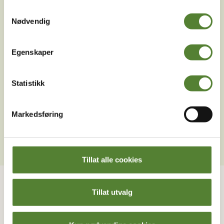
Samtykkevalg
Nødvendig
Egenskaper
Statistikk
Last ned Dyreparkens App
Les mer om appen her
Markedsføring
Tillat alle cookies
Kontakt oss
Om Dyreparken
Tillat utvalg
Ofte stilte spørsmål
Destinasjon Dyreparken
Gå til kontaktside
Dyreparkens historie