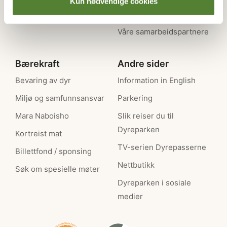
Kun nødvendige cookies
Ledige stillinger
Presse / Media
Våre samarbeidspartnere
Bærekraft
Andre sider
Bevaring av dyr
Information in English
Miljø og samfunnsansvar
Parkering
Mara Naboisho
Slik reiser du til
Dyreparken
Kortreist mat
TV-serien Dyrepasserne
Billettfond / sponsing
Nettbutikk
Søk om spesielle møter
Dyreparken i sosiale
medier