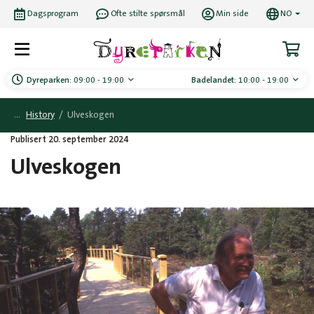
Dagsprogram
Ofte stilte spørsmål
Min side
NO
Dyreparken:
09:00 - 19:00
Badelandet:
10:00 - 19:00
History
/
Ulveskogen
Publisert 20. september 2024
Ulveskogen