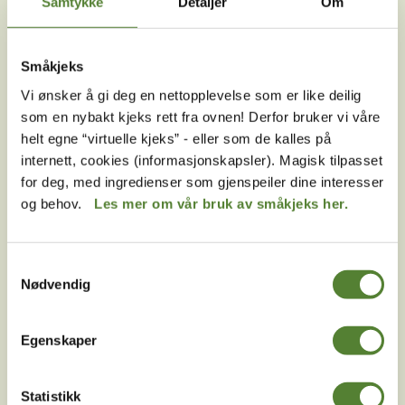
Samtykke
Detaljer
Om
OSS?
Melder du deg på Dyreparkens nyhetsbrev får du
Småkjeks
unike tilbud og nyheter. Uten nyhetsbrev går du glipp
Vi ønsker å gi deg en nettopplevelse som er like deilig
av mange fordeler.
som en nybakt kjeks rett fra ovnen! Derfor bruker vi våre
helt egne “virtuelle kjeks” - eller som de kalles på
E-post
internett, cookies (informasjonskapsler). Magisk tilpasset
MELD MEG PÅ
for deg, med ingredienser som gjenspeiler dine interesser
og behov.
Les mer om vår bruk av småkjeks her.
Ved å melde deg på vårt nyhetsbrev godtar du våre
betingelser
.
Samtykkevalg
Nødvendig
Følg oss på
Egenskaper
sosiale medier!
Statistikk