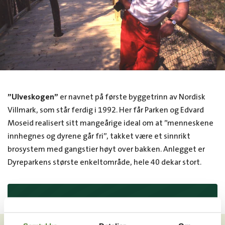
”Ulveskogen”
er navnet på første byggetrinn av Nordisk
Villmark, som står ferdig i 1992. Her får Parken og Edvard
Moseid realisert sitt mangeårige ideal om at ”menneskene
innhegnes og dyrene går fri”, takket være et sinnrikt
brosystem med gangstier høyt over bakken. Anlegget er
Dyreparkens største enkeltområde, hele 40 dekar stort.
VIL DU HA NYHETSBREV FRA