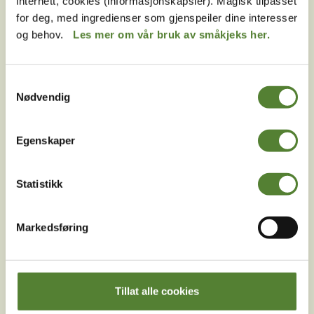
internett, cookies (informasjonskapsler). Magisk tilpasset
Følg oss på
for deg, med ingredienser som gjenspeiler dine interesser
sosiale medier!
og behov.
Les mer om vår bruk av småkjeks her.
Samtykkevalg
Instagram
TikTok
Snapchat
Nødvendig
Egenskaper
Facebook
Youtube
LinkedIn
Statistikk
Markedsføring
Tillat alle cookies
Last ned Dyreparkens App
Les mer om appen her