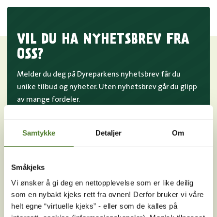
VIL DU HA NYHETSBREV FRA
OSS?
Melder du deg på Dyreparkens nyhetsbrev får du
unike tilbud og nyheter. Uten nyhetsbrev går du glipp
av mange fordeler.
E-post
Samtykke
Detaljer
Om
MELD MEG PÅ
Ved å melde deg på vårt nyhetsbrev godtar du våre
Småkjeks
betingelser
.
Vi ønsker å gi deg en nettopplevelse som er like deilig
som en nybakt kjeks rett fra ovnen! Derfor bruker vi våre
helt egne “virtuelle kjeks” - eller som de kalles på