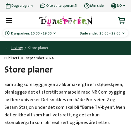
Dagsprogram
Ofte stilte spørsmål
Min side
NO
Dyreparken:
10:00 - 19:00
Badelandet:
10:00 - 19:00
History
/
Store planer
Publisert 20. september 2024
Store planer
Samtidig som byggingen av Skomakergta er i støpeskjeen,
planlegges det et storstilt samarbeid med NRK om bygging
av flere universer. Det snakkes om både Portveien 2 og
Sesam Stasjon under det som skal bli ”Barne TV-byen”. Men
det er ikke alt som har livets rett, og det er kun
Skomakergata som blir realisert og åpnes året etter.