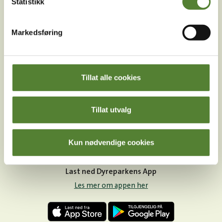
Statistikk
Markedsføring
Instagram
TikTok
Snapchat
Tillat alle cookies
Facebook
Youtube
LinkedIn
Tillat utvalg
Kun nødvendige cookies
Last ned Dyreparkens App
Les mer om appen her