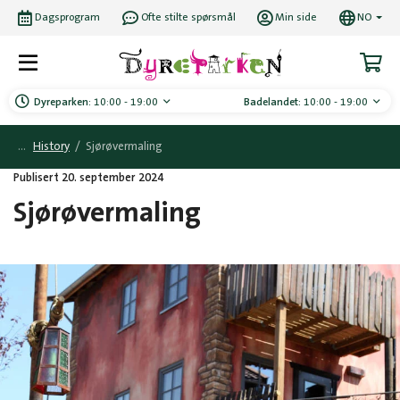
Dagsprogram
Ofte stilte spørsmål
Min side
NO
Dyreparken:
10:00 - 19:00
Badelandet:
10:00 - 19:00
History
/
Sjørøvermaling
Publisert 20. september 2024
Sjørøvermaling