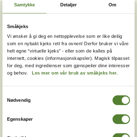
VIL DU HA NYHETSBREV FRA
Samtykke
Detaljer
Om
OSS?
Melder du deg på Dyreparkens nyhetsbrev får du
Småkjeks
unike tilbud og nyheter. Uten nyhetsbrev går du glipp
Vi ønsker å gi deg en nettopplevelse som er like deilig
av mange fordeler.
som en nybakt kjeks rett fra ovnen! Derfor bruker vi våre
helt egne “virtuelle kjeks” - eller som de kalles på
E-post
internett, cookies (informasjonskapsler). Magisk tilpasset
for deg, med ingredienser som gjenspeiler dine interesser
MELD MEG PÅ
og behov.
Les mer om vår bruk av småkjeks her.
Ved å melde deg på vårt nyhetsbrev godtar du våre
betingelser
.
Samtykkevalg
Nødvendig
Følg oss på
Egenskaper
sosiale medier!