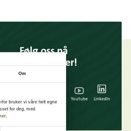
Følg oss på
sosiale medier!
Om
TikTok
Snapchat
Facebook
Youtube
LinkedIn
rfor bruker vi våre helt egne
asset for deg, med
her.