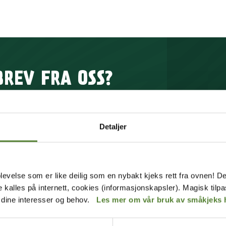
BREV FRA OSS?
rev får du unike tilbud og
p av mange fordeler.
Detaljer
MELD MEG PÅ
Instagram
levelse som er like deilig som en nybakt kjeks rett fra ovnen! De
de kalles på internett, cookies (informasjonskapsler). Magisk tilp
 våre
betingelser
.
r dine interesser og behov.
Les mer om vår bruk av småkjeks 