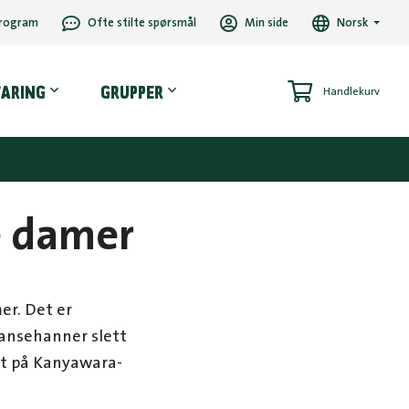
rogram
Ofte stilte spørsmål
Min side
Norsk
VARING
GRUPPER
Handlekurv
e damer
er. Det er
pansehanner slett
ort på Kanyawara-