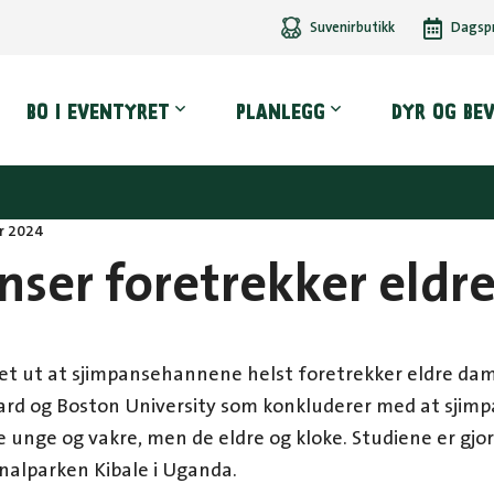
Suvenirbutikk
Dagsp
dmeny
BO I EVENTYRET
PLANLEGG
DYR OG BE
r 2024
nser foretrekker eldr
et ut at sjimpansehannene helst foretrekker eldre dam
ard og Boston University som konkluderer med at sjim
e unge og vakre, men de eldre og kloke. Studiene er gj
nalparken Kibale i Uganda.