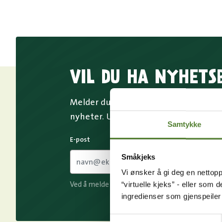
VIL DU HA NYHETS
Melder du deg på Dyreparkens nyhetsb
nyheter. Uten nyhetsbrev går du glip
Samtykke
E-post
Småkjeks
Vi ønsker å gi deg en nettopp
“virtuelle kjeks” - eller som 
Ved å melde deg på vårt nyhetsbrev godtar du
ingredienser som gjenspeile
Samtykkevalg