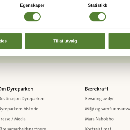
Egenskaper
Statistikk
Last ned Dyreparkens App
Les mer om appen her
ies
Tillat utvalg
Om Dyreparken
Bærekraft
Destinasjon Dyreparken
Bevaring av dyr
Dyreparkens historie
Miljø og samfunnsansv
resse / Media
Mara Naboisho
Våre samarbeidspartnere
Kortreist mat