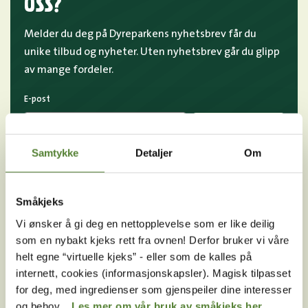
OSS?
Melder du deg på Dyreparkens nyhetsbrev får du
unike tilbud og nyheter. Uten nyhetsbrev går du glipp
av mange fordeler.
E-post
MELD MEG PÅ
Samtykke
Detaljer
Om
Ved å melde deg på vårt nyhetsbrev godtar du våre
betingelser
.
Småkjeks
Vi ønsker å gi deg en nettopplevelse som er like deilig
Følg oss på
som en nybakt kjeks rett fra ovnen! Derfor bruker vi våre
helt egne “virtuelle kjeks” - eller som de kalles på
sosiale medier!
internett, cookies (informasjonskapsler). Magisk tilpasset
for deg, med ingredienser som gjenspeiler dine interesser
og behov.
Les mer om vår bruk av småkjeks her.