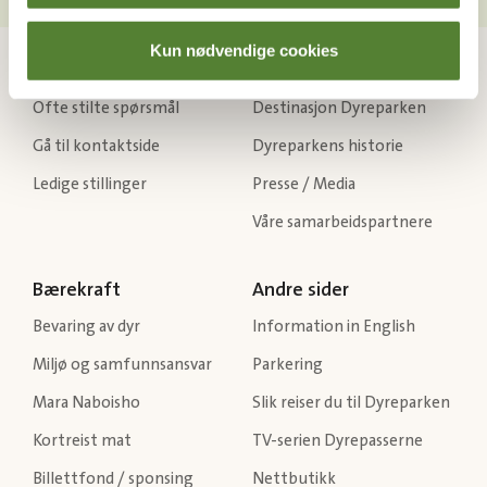
Kun nødvendige cookies
Kontakt oss
Om Dyreparken
Ofte stilte spørsmål
Destinasjon Dyreparken
Gå til kontaktside
Dyreparkens historie
Ledige stillinger
Presse / Media
Våre samarbeidspartnere
Bærekraft
Andre sider
Bevaring av dyr
Information in English
Miljø og samfunnsansvar
Parkering
Mara Naboisho
Slik reiser du til Dyreparken
Kortreist mat
TV-serien Dyrepasserne
Billettfond / sponsing
Nettbutikk