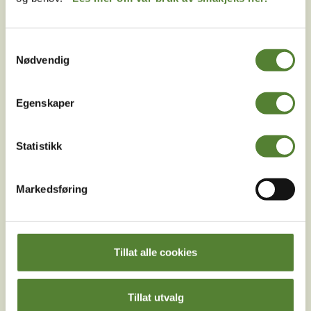
Instagram
TikTok
Snapchat
Samtykkevalg
Nødvendig
Facebook
Youtube
LinkedIn
Egenskaper
Statistikk
Markedsføring
Last ned Dyreparkens App
Les mer om appen her
Tillat alle cookies
Tillat utvalg