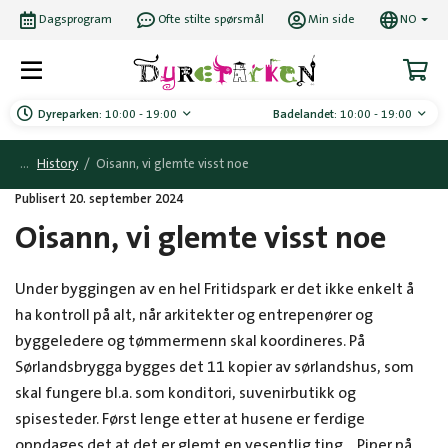
Dagsprogram
Ofte stilte spørsmål
Min side
NO
Dyreparken:
10:00 - 19:00
Badelandet:
10:00 - 19:00
History
/
Oisann, vi glemte visst noe
Publisert 20. september 2024
Oisann, vi glemte visst noe
Under byggingen av en hel Fritidspark er det ikke enkelt å
ha kontroll på alt, når arkitekter og entrepenører og
byggeledere og tømmermenn skal koordineres. På
Sørlandsbrygga bygges det 11 kopier av sørlandshus, som
skal fungere bl.a. som konditori, suvenirbutikk og
spisesteder. Først lenge etter at husene er ferdige
oppdages det at det er glemt en vesentlig ting… Piper på