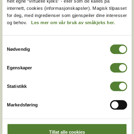
helt egne “virtuelle kjeks” - eller som de kalles på
internett, cookies (informasjonskapsler). Magisk tilpasset
for deg, med ingredienser som gjenspeiler dine interesser
Følg oss på
og behov.
Les mer om vår bruk av småkjeks her.
sosiale medier!
Samtykkevalg
Nødvendig
Instagram
TikTok
Snapchat
Egenskaper
Facebook
Youtube
LinkedIn
Statistikk
Markedsføring
Tillat alle cookies