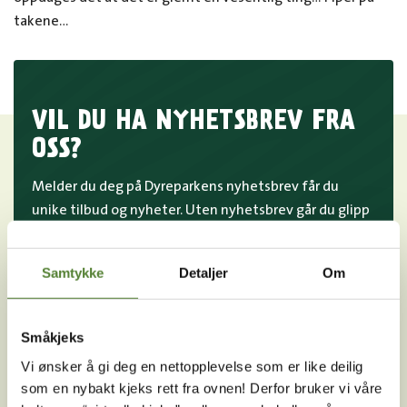
takene…
VIL DU HA NYHETSBREV FRA
OSS?
Melder du deg på Dyreparkens nyhetsbrev får du
unike tilbud og nyheter. Uten nyhetsbrev går du glipp
av mange fordeler.
Samtykke
Detaljer
Om
E-post
MELD MEG PÅ
Småkjeks
Ved å melde deg på vårt nyhetsbrev godtar du våre
Vi ønsker å gi deg en nettopplevelse som er like deilig
betingelser
.
som en nybakt kjeks rett fra ovnen! Derfor bruker vi våre