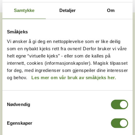
Samtykke
Detaljer
Om
VIL DU HA NYHETSBREV FRA
OSS?
Småkjeks
Melder du deg på Dyreparkens nyhetsbrev får du
Vi ønsker å gi deg en nettopplevelse som er like deilig
unike tilbud og nyheter. Uten nyhetsbrev går du glipp
som en nybakt kjeks rett fra ovnen! Derfor bruker vi våre
av mange fordeler.
helt egne “virtuelle kjeks” - eller som de kalles på
internett, cookies (informasjonskapsler). Magisk tilpasset
E-post
for deg, med ingredienser som gjenspeiler dine interesser
og behov.
Les mer om vår bruk av småkjeks her.
MELD MEG PÅ
Ved å melde deg på vårt nyhetsbrev godtar du våre
Samtykkevalg
betingelser
.
Nødvendig
Egenskaper
Følg oss på