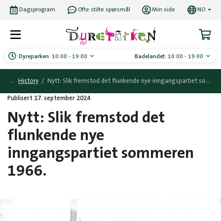
Dagsprogram
Ofte stilte spørsmål
Min side
NO
Dyreparken:
10:00 - 19:00
Badelandet:
10:00 - 19:00
History
/
Nytt: Slik fremstod det flunkende nye inngangspartiet sommeren 1966.
Publisert 17. september 2024
Nytt: Slik fremstod det
flunkende nye
inngangspartiet sommeren
1966.