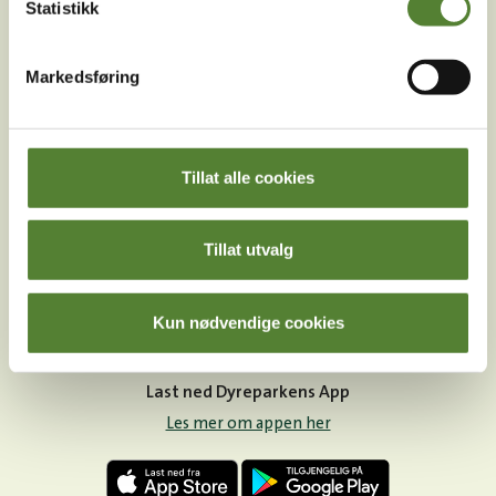
Statistikk
Markedsføring
Instagram
TikTok
Snapchat
Tillat alle cookies
Facebook
Youtube
LinkedIn
Tillat utvalg
Kun nødvendige cookies
Last ned Dyreparkens App
Les mer om appen her