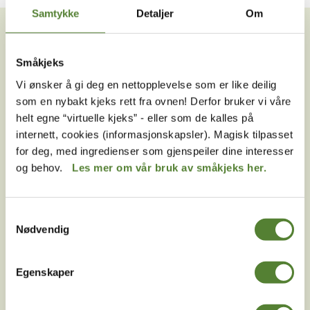
VIL DU HA NYHETSBREV FRA
Samtykke
Detaljer
Om
OSS?
Melder du deg på Dyreparkens nyhetsbrev får du
Småkjeks
unike tilbud og nyheter. Uten nyhetsbrev går du glipp
Vi ønsker å gi deg en nettopplevelse som er like deilig
av mange fordeler.
som en nybakt kjeks rett fra ovnen! Derfor bruker vi våre
helt egne “virtuelle kjeks” - eller som de kalles på
E-post
internett, cookies (informasjonskapsler). Magisk tilpasset
for deg, med ingredienser som gjenspeiler dine interesser
MELD MEG PÅ
og behov.
Les mer om vår bruk av småkjeks her.
Ved å melde deg på vårt nyhetsbrev godtar du våre
betingelser
.
Samtykkevalg
Nødvendig
Følg oss på
Egenskaper
sosiale medier!