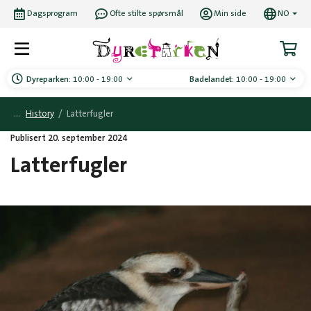
Dagsprogram
Ofte stilte spørsmål
Min side
NO
Dyreparken:
10:00 - 19:00
Badelandet:
10:00 - 19:00
History
/
Latterfugler
Publisert 20. september 2024
Latterfugler