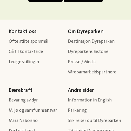
Kontakt oss
Om Dyreparken
Ofte stilte spørsmål
Destinasjon Dyreparken
Gå til kontaktside
Dyreparkens historie
Ledige stillinger
Presse / Media
Våre samarbeidspartnere
Bærekraft
Andre sider
Bevaring av dyr
Information in English
Miljø og samfunnsansvar
Parkering
Mara Naboisho
Slik reiser du til Dyreparken
Kortreist mat
TV-serien Dyrepasserne