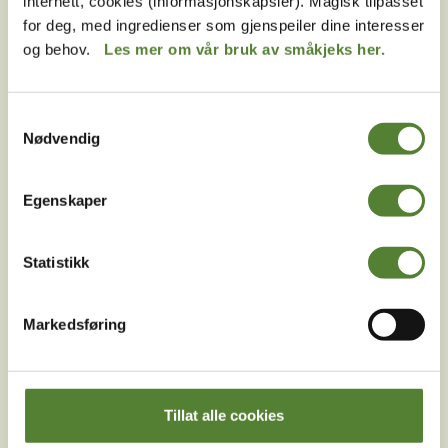
internett, cookies (informasjonskapsler). Magisk tilpasset
Følg oss på
for deg, med ingredienser som gjenspeiler dine interesser
sosiale medier!
og behov.
Les mer om vår bruk av småkjeks her.
Samtykkevalg
Instagram
TikTok
Snapchat
Nødvendig
Egenskaper
Facebook
Youtube
LinkedIn
Statistikk
Markedsføring
Tillat alle cookies
Last ned Dyreparkens App
Les mer om appen her