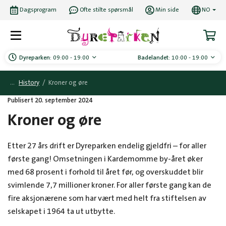
Dagsprogram
Ofte stilte spørsmål
Min side
NO
Dyreparken:
09:00 - 19:00
Badelandet:
10:00 - 19:00
History
/
Kroner og øre
Publisert 20. september 2024
Kroner og øre
Etter 27 års drift er Dyreparken endelig gjeldfri – for aller
første gang! Omsetningen i Kardemomme by-året øker
med 68 prosent i forhold til året før, og overskuddet blir
svimlende 7,7 millioner kroner. For aller første gang kan de
fire aksjonærene som har vært med helt fra stiftelsen av
selskapet i 1964 ta ut utbytte.