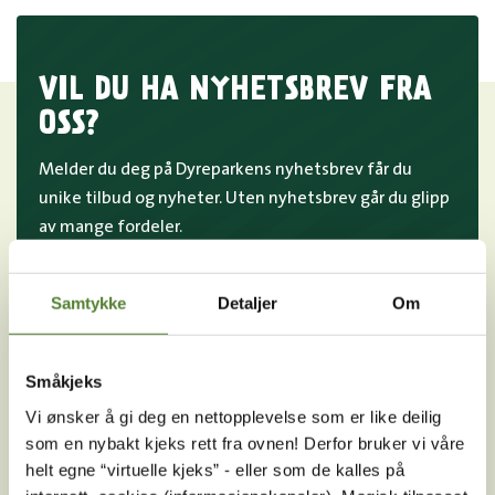
VIL DU HA NYHETSBREV FRA
OSS?
Melder du deg på Dyreparkens nyhetsbrev får du
unike tilbud og nyheter. Uten nyhetsbrev går du glipp
av mange fordeler.
E-post
Samtykke
Detaljer
Om
MELD MEG PÅ
Ved å melde deg på vårt nyhetsbrev godtar du våre
Småkjeks
betingelser
.
Vi ønsker å gi deg en nettopplevelse som er like deilig
som en nybakt kjeks rett fra ovnen! Derfor bruker vi våre
helt egne “virtuelle kjeks” - eller som de kalles på