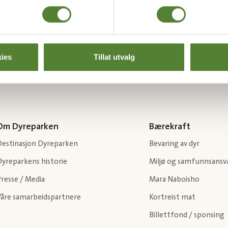
Last ned Dyreparkens App
Les mer om appen her
ies
Tillat utvalg
Om Dyreparken
Bærekraft
Destinasjon Dyreparken
Bevaring av dyr
Dyreparkens historie
Miljø og samfunnsansv
resse / Media
Mara Naboisho
Våre samarbeidspartnere
Kortreist mat
Billettfond / sponsing