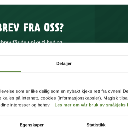
BREV FRA OSS?
rev får du unike tilbud og
p av mange fordeler.
Detaljer
MELD MEG PÅ
Instagram
 våre
betingelser
.
levelse som er like deilig som en nybakt kjeks rett fra ovnen! De
de kalles på internett, cookies (informasjonskapsler). Magisk tilp
r dine interesser og behov.
Les mer om vår bruk av småkjeks 
Egenskaper
Statistikk