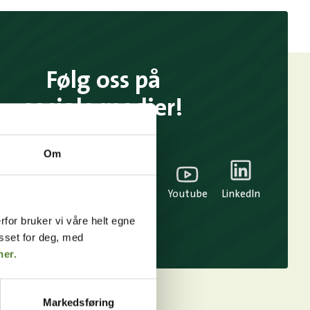
Følg oss på
sosiale medier!
Om
TikTok
Snapchat
Facebook
Youtube
LinkedIn
rfor bruker vi våre helt egne
asset for deg, med
her.
Markedsføring