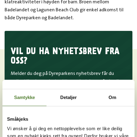
klatreaktiviteter i høyden for barn. Broen mellom
Badelandet og Lagunen Beach Club gir enkel adkomst til
både Dyreparken og Badelandet.
VIL DU HA NYHETSBREV FRA
OSS?
Melder du deg på Dyreparkens nyhetsbrev får du
unike tilbud og nyheter. Uten nyhetsbrev går du glipp
av mange fordeler.
Samtykke
Detaljer
Om
E-post
MELD MEG PÅ
Småkjeks
Vi ønsker å gi deg en nettopplevelse som er like deilig
Ved å melde deg på vårt nyhetsbrev godtar du våre
som en nybakt kjeks rett fra ovnen! Derfor bruker vi våre
betingelser
.