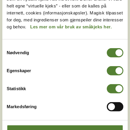
helt egne “virtuelle kjeks” - eller som de kalles på
internett, cookies (informasjonskapsler). Magisk tilpasset
for deg, med ingredienser som gjenspeiler dine interesser
Følg oss på
og behov.
Les mer om vår bruk av småkjeks her.
sosiale medier!
Samtykkevalg
Nødvendig
Instagram
TikTok
Snapchat
Egenskaper
Statistikk
Facebook
Youtube
LinkedIn
Markedsføring