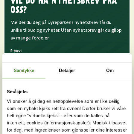
VIL DU HA NYHETSBREV FRA
OSS?
Melder du deg på Dyreparkens nyhetsbrev får du
unike tilbud og nyheter. Uten nyhetsbrev går du glipp
av mange fordeler.
E-post
MELD MEG PÅ
Samtykke
Detaljer
Om
Ved å melde deg på vårt nyhetsbrev godtar du våre
betingelser
.
Småkjeks
Vi ønsker å gi deg en nettopplevelse som er like deilig
som en nybakt kjeks rett fra ovnen! Derfor bruker vi våre
Følg oss på
helt egne “virtuelle kjeks” - eller som de kalles på
sosiale medier!
internett, cookies (informasjonskapsler). Magisk tilpasset
for deg, med ingredienser som gjenspeiler dine interesser