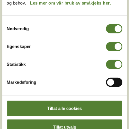
og behov.
Les mer om vår bruk av småkjeks her.
Instagram
TikTok
Snapchat
Samtykkevalg
Nødvendig
Facebook
Youtube
LinkedIn
Egenskaper
Statistikk
Markedsføring
Last ned Dyreparkens App
Les mer om appen her
Tillat alle cookies
Tillat utvalg