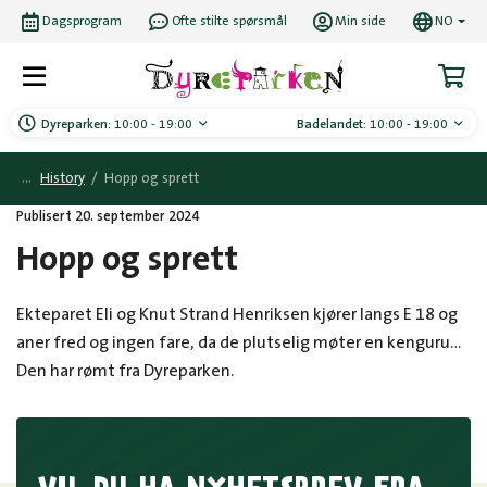
Dagsprogram
Ofte stilte spørsmål
Min side
NO
Dyreparken:
10:00 - 19:00
Badelandet:
10:00 - 19:00
History
/
Hopp og sprett
Publisert 20. september 2024
Hopp og sprett
Ekteparet Eli og Knut Strand Henriksen kjører langs E 18 og
aner fred og ingen fare, da de plutselig møter en kenguru…
Den har rømt fra Dyreparken.