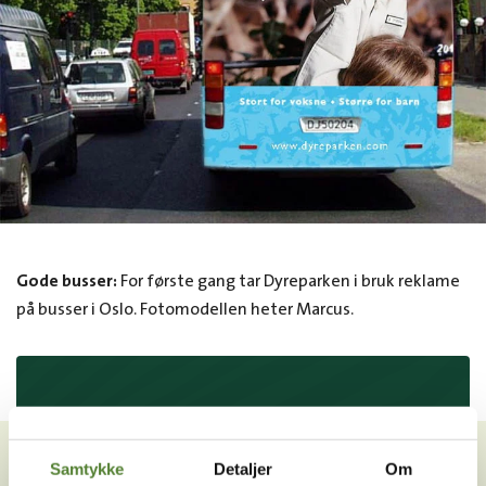
Gode busser:
For første gang tar Dyreparken i bruk reklame
på busser i Oslo. Fotomodellen heter Marcus.
VIL DU HA NYHETSBREV FRA
OSS?
Samtykke
Detaljer
Om