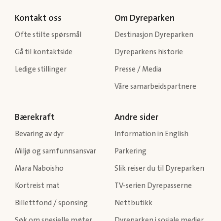
Kontakt oss
Om Dyreparken
Ofte stilte spørsmål
Destinasjon Dyreparken
Gå til kontaktside
Dyreparkens historie
Ledige stillinger
Presse / Media
Våre samarbeidspartnere
Bærekraft
Andre sider
Bevaring av dyr
Information in English
Miljø og samfunnsansvar
Parkering
Mara Naboisho
Slik reiser du til Dyreparken
Kortreist mat
TV-serien Dyrepasserne
Billettfond / sponsing
Nettbutikk
Søk om spesielle møter
Dyreparken i sosiale medier