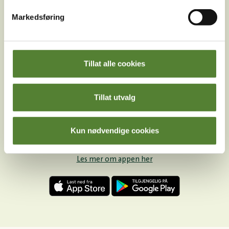
Instagram
TikTok
Snapchat
Markedsføring
Facebook
Youtube
LinkedIn
Tillat alle cookies
Tillat utvalg
Kun nødvendige cookies
Last ned Dyreparkens App
Les mer om appen her