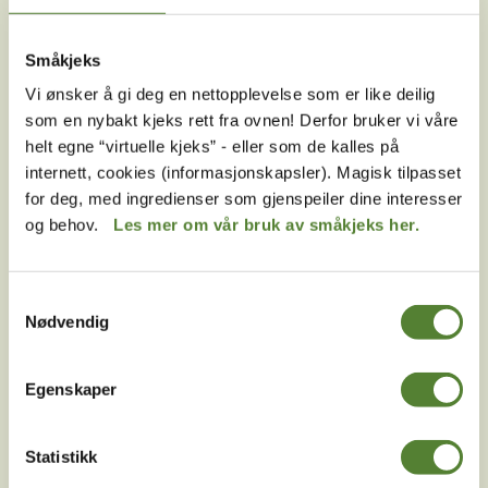
Melder du deg på Dyreparkens nyhetsbrev får du
unike tilbud og nyheter. Uten nyhetsbrev går du glipp
Småkjeks
av mange fordeler.
Vi ønsker å gi deg en nettopplevelse som er like deilig
som en nybakt kjeks rett fra ovnen! Derfor bruker vi våre
E-post
helt egne “virtuelle kjeks” - eller som de kalles på
internett, cookies (informasjonskapsler). Magisk tilpasset
MELD MEG PÅ
for deg, med ingredienser som gjenspeiler dine interesser
Ved å melde deg på vårt nyhetsbrev godtar du våre
og behov.
Les mer om vår bruk av småkjeks her.
betingelser
.
Samtykkevalg
Nødvendig
Følg oss på
sosiale medier!
Egenskaper
Statistikk