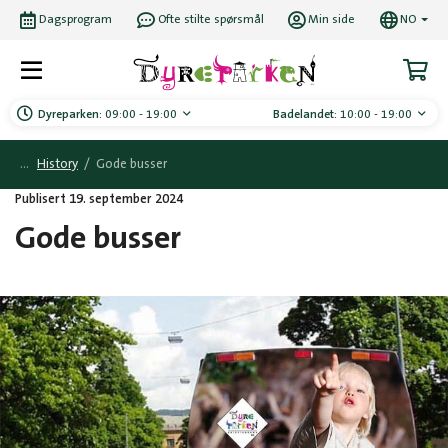
Dagsprogram
Ofte stilte spørsmål
Min side
NO
Dyreparken:
09:00 - 19:00
Badelandet:
10:00 - 19:00
History
/
Gode busser
Publisert 19. september 2024
Gode busser