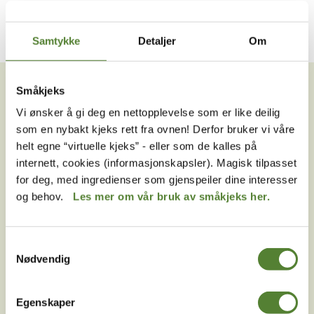
Samtykke
Detaljer
Om
VIL DU HA NYHETSBREV FRA
OSS?
Småkjeks
Vi ønsker å gi deg en nettopplevelse som er like deilig
Melder du deg på Dyreparkens nyhetsbrev får du
som en nybakt kjeks rett fra ovnen! Derfor bruker vi våre
unike tilbud og nyheter. Uten nyhetsbrev går du glipp
helt egne “virtuelle kjeks” - eller som de kalles på
av mange fordeler.
internett, cookies (informasjonskapsler). Magisk tilpasset
for deg, med ingredienser som gjenspeiler dine interesser
E-post
og behov.
Les mer om vår bruk av småkjeks her.
MELD MEG PÅ
Samtykkevalg
Ved å melde deg på vårt nyhetsbrev godtar du våre
Nødvendig
betingelser
.
Egenskaper