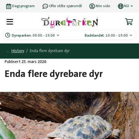
Dagsprogram
Ofte stilte spørsmål
Min side
NO
Dyreparken:
09:00 - 19:00
Badelandet:
10:00 - 19:00
History
/
Enda flere dyrebare dyr
Publisert 25. mars 2026
Enda flere dyrebare dyr