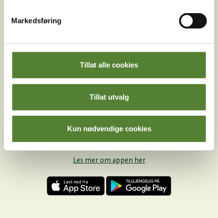
Instagram
TikTok
Snapchat
Markedsføring
Facebook
Youtube
LinkedIn
Tillat alle cookies
Tillat utvalg
Kun nødvendige cookies
Last ned Dyreparkens App
Les mer om appen her