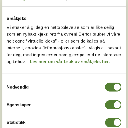
Melder du deg på Dyreparkens nyhetsbrev får du
unike tilbud og nyheter. Uten nyhetsbrev går du glipp
Småkjeks
av mange fordeler.
Vi ønsker å gi deg en nettopplevelse som er like deilig
som en nybakt kjeks rett fra ovnen! Derfor bruker vi våre
E-post
helt egne “virtuelle kjeks” - eller som de kalles på
internett, cookies (informasjonskapsler). Magisk tilpasset
MELD MEG PÅ
for deg, med ingredienser som gjenspeiler dine interesser
og behov.
Les mer om vår bruk av småkjeks her.
Ved å melde deg på vårt nyhetsbrev godtar du våre
betingelser
.
Samtykkevalg
Nødvendig
Følg oss på
sosiale medier!
Egenskaper
Statistikk