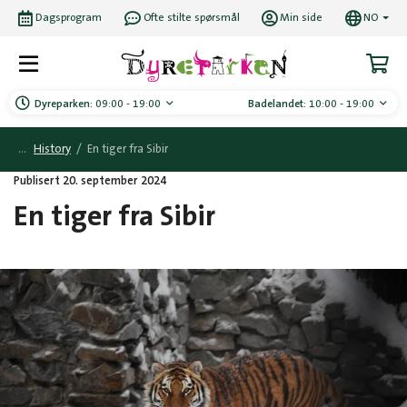
Dagsprogram
Ofte stilte spørsmål
Min side
NO
Dyreparken:
09:00 - 19:00
Badelandet:
10:00 - 19:00
History
/
En tiger fra Sibir
Publisert 20. september 2024
En tiger fra Sibir