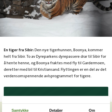
En tiger fra Sibir:
Den nye tigerhunnen, Boonya, kommer
helt fra Sibir. To av Dyreparkens dyrepassere drar til Sibir for
å hente henne, og Boonya fraktes med fly til Gardermoen,
deretter med bil til Kristiansand. Flyttingen er en del av det
verdensomspennende avlsprogrammet for tigere.
VIL DU HA NYHETSBREV FRA
OSS?
Samtykke
Detaljer
Om