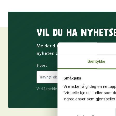
VIL DU HA NYHETS
Melder du deg på Dyreparkens nyhetsb
nyheter. Uten nyhetsbrev går du glip
Samtykke
E-post
Småkjeks
Vi ønsker å gi deg en nettopp
Ved å melde deg på vårt nyhetsbrev godtar du
“virtuelle kjeks” - eller som 
ingredienser som gjenspeile
Samtykkevalg