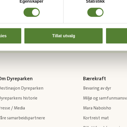
Egenskaper
Statistikk
Last ned Dyreparkens App
Les mer om appen her
ies
Tillat utvalg
Om Dyreparken
Bærekraft
Destinasjon Dyreparken
Bevaring av dyr
Dyreparkens historie
Miljø og samfunnsansv
resse / Media
Mara Naboisho
Våre samarbeidspartnere
Kortreist mat