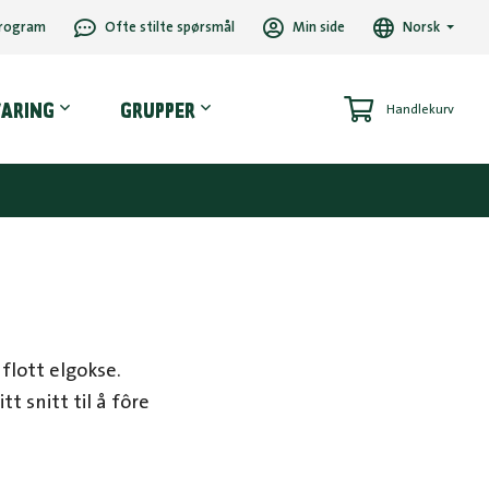
rogram
Ofte stilte spørsmål
Min side
Norsk
VARING
GRUPPER
Handlekurv
 flott elgokse.
t snitt til å fôre