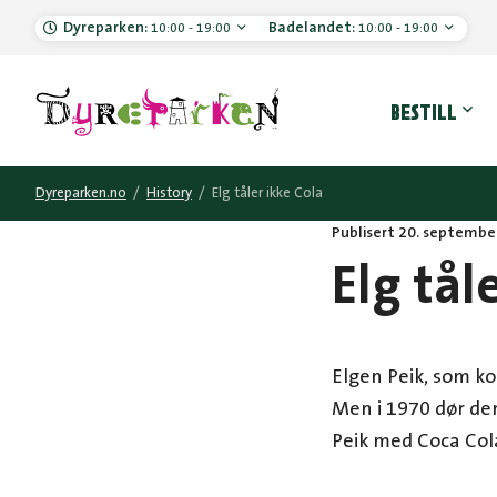
Dyreparken:
Badelandet:
10:00 - 19:00
10:00 - 19:00
Hove
BESTILL
Dyreparken.no
/
History
/
Elg tåler ikke Cola
Publisert 20. septembe
Elg tål
Elgen Peik, som ko
Men i 1970 dør den 
Peik med Coca Cola