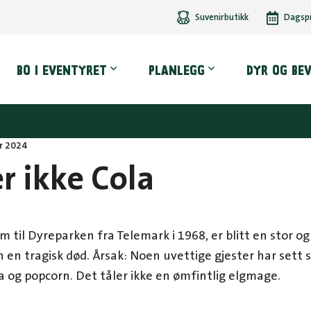
Suvenirbutikk
Dagsp
dmeny
BO I EVENTYRET
PLANLEGG
DYR OG BE
r 2024
er ikke Cola
m til Dyreparken fra Telemark i 1968, er blitt en stor og
en tragisk død. Årsak: Noen uvettige gjester har sett sit
 og popcorn. Det tåler ikke en ømfintlig elgmage.