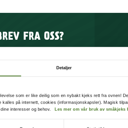
BREV FRA OSS?
rev får du unike tilbud og
p av mange fordeler.
Detaljer
MELD MEG PÅ
Instagram
levelse som er like deilig som en nybakt kjeks rett fra ovnen! De
 våre
betingelser
.
de kalles på internett, cookies (informasjonskapsler). Magisk tilp
r dine interesser og behov.
Les mer om vår bruk av småkjeks 