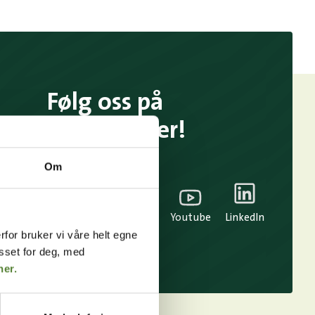
Følg oss på
sosiale medier!
Om
TikTok
Snapchat
Facebook
Youtube
LinkedIn
rfor bruker vi våre helt egne
asset for deg, med
her.