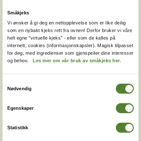
unike tilbud og nyheter. Uten nyhetsbrev går du glipp
Småkjeks
av mange fordeler.
Vi ønsker å gi deg en nettopplevelse som er like deilig
E-post
som en nybakt kjeks rett fra ovnen! Derfor bruker vi våre
helt egne “virtuelle kjeks” - eller som de kalles på
MELD MEG PÅ
internett, cookies (informasjonskapsler). Magisk tilpasset
for deg, med ingredienser som gjenspeiler dine interesser
Ved å melde deg på vårt nyhetsbrev godtar du våre
og behov.
Les mer om vår bruk av småkjeks her.
betingelser
.
Samtykkevalg
Nødvendig
Følg oss på
sosiale medier!
Egenskaper
Statistikk
Instagram
TikTok
Snapchat