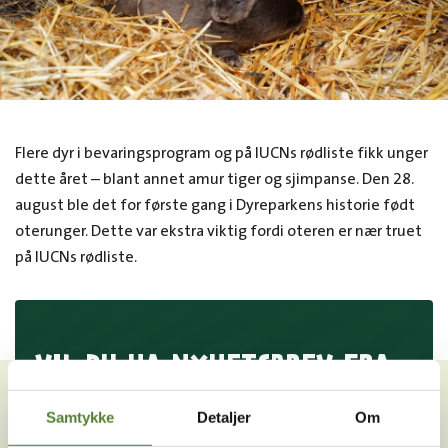
Flere dyr i bevaringsprogram og på IUCNs rødliste fikk unger
dette året – blant annet amur tiger og sjimpanse. Den 28.
august ble det for første gang i Dyreparkens historie født
oterunger. Dette var ekstra viktig fordi oteren er nær truet
på IUCNs rødliste.
VIL DU HA NYHETSBREV FRA
OSS?
Samtykke
Detaljer
Om
Melder du deg på Dyreparkens nyhetsbrev får du