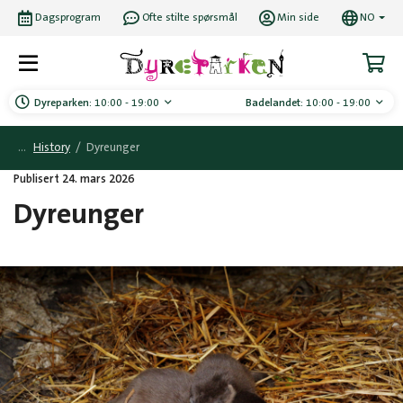
Dagsprogram
Ofte stilte spørsmål
Min side
NO
Dyreparken:
10:00 - 19:00
Badelandet:
10:00 - 19:00
History
/
Dyreunger
Publisert 24. mars 2026
Dyreunger