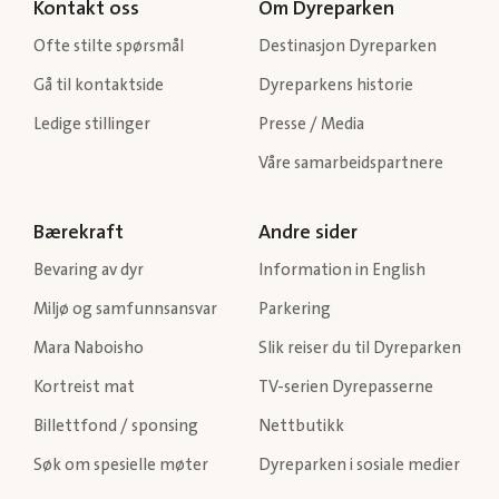
Kontakt oss
Om Dyreparken
Ofte stilte spørsmål
Destinasjon Dyreparken
Gå til kontaktside
Dyreparkens historie
Ledige stillinger
Presse / Media
Våre samarbeidspartnere
Bærekraft
Andre sider
Bevaring av dyr
Information in English
Miljø og samfunnsansvar
Parkering
Mara Naboisho
Slik reiser du til Dyreparken
Kortreist mat
TV-serien Dyrepasserne
Billettfond / sponsing
Nettbutikk
Søk om spesielle møter
Dyreparken i sosiale medier