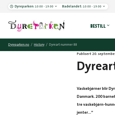
Dyreparken:
Badelandet:
10:00 - 19:00
10:00 - 19:00
Hove
BESTILL
Dyreparken.no
/
History
/
Dyreart nummer 88
Publisert 20. septembe
Dyrear
Vaskebjørner blir Dy
Danmark. 200 barneh
tre vaskebjørn-hunnen
jenter…”