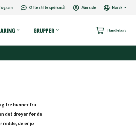
rogram
Ofte stilte spørsmål
Min side
Norsk
VARING
GRUPPER
Handlekurv
g tre hunner fra
n det drøyer før de
r redde, de er jo