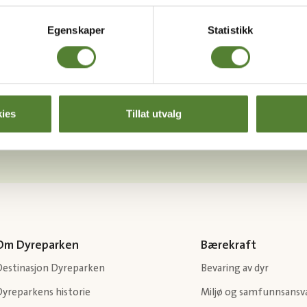
Egenskaper
Statistikk
Last ned Dyreparkens App
ies
Tillat utvalg
Les mer om appen her
Om Dyreparken
Bærekraft
Destinasjon Dyreparken
Bevaring av dyr
Dyreparkens historie
Miljø og samfunnsansv