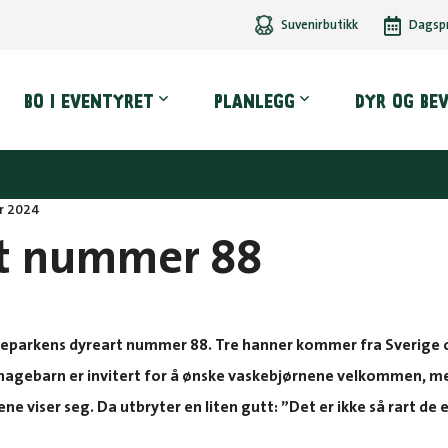
Suvenirbutikk
Dagsp
dmeny
BO I EVENTYRET
PLANLEGG
DYR OG BE
r 2024
t nummer 88
reparkens dyreart nummer 88. Tre hanner kommer fra Sverige o
agebarn er invitert for å ønske vaskebjørnene velkommen, me
e viser seg. Da utbryter en liten gutt: ”Det er ikke så rart de e