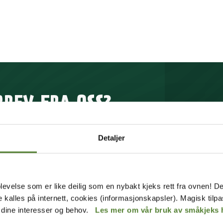
BREV FRA OSS?
rev får du unike tilbud og
Detaljer
p av mange fordeler.
levelse som er like deilig som en nybakt kjeks rett fra ovnen! De
MELD MEG PÅ
Instagram
de kalles på internett, cookies (informasjonskapsler). Magisk tilp
r dine interesser og behov.
Les mer om vår bruk av småkjeks 
 våre
betingelser
.