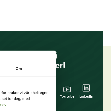
Følg oss på
sosiale medier!
Om
rfor bruker vi våre helt egne
TikTok
Snapchat
Facebook
Youtube
LinkedIn
asset for deg, med
her.