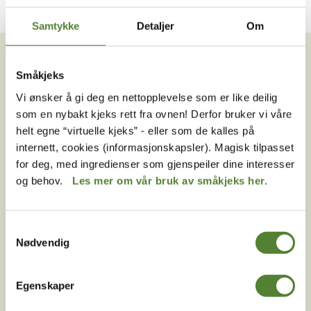
Samtykke
Detaljer
Om
VIL DU HA NYHETSBREV FRA
OSS?
Småkjeks
Melder du deg på Dyreparkens nyhetsbrev får du
Vi ønsker å gi deg en nettopplevelse som er like deilig
unike tilbud og nyheter. Uten nyhetsbrev går du glipp
som en nybakt kjeks rett fra ovnen! Derfor bruker vi våre
av mange fordeler.
helt egne “virtuelle kjeks” - eller som de kalles på
internett, cookies (informasjonskapsler). Magisk tilpasset
E-post
for deg, med ingredienser som gjenspeiler dine interesser
og behov.
Les mer om vår bruk av småkjeks her.
MELD MEG PÅ
Ved å melde deg på vårt nyhetsbrev godtar du våre
Samtykkevalg
betingelser
.
Nødvendig
Egenskaper
Følg oss på