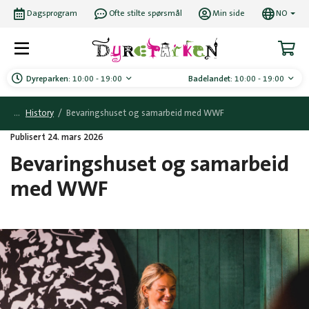
Dagsprogram
Ofte stilte spørsmål
Min side
NO
Dyreparken:
10:00 - 19:00
Badelandet:
10:00 - 19:00
History
/
Bevaringshuset og samarbeid med WWF
Publisert 24. mars 2026
Bevaringshuset og samarbeid
med WWF