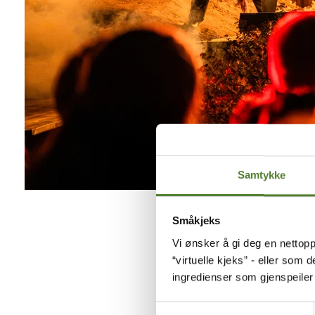
Samtykke
Småkjeks
Vi ønsker å gi deg en nettopp
Skumle dager arran
“virtuelle kjeks” - eller som 
Dyreparken Safari
ingredienser som gjenspeile
overnattingsgjeste
Samtykkevalg