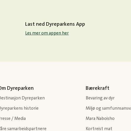
Last ned Dyreparkens App
Les mer om appen her
Om Dyreparken
Bærekraft
Destinasjon Dyreparken
Bevaring av dyr
Dyreparkens historie
Miljø og samfunnsansv
resse / Media
Mara Naboisho
Våre samarbeidspartnere
Kortreist mat