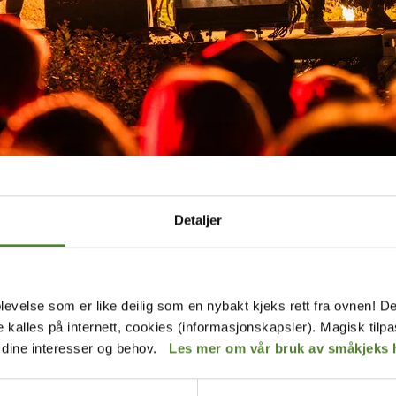
Detaljer
levelse som er like deilig som en nybakt kjeks rett fra ovnen! De
gert i høstferien hadde historisk godt besøk med total
de kalles på internett, cookies (informasjonskapsler). Magisk tilp
hotell og Abra Havn rapporterte også om rekordmange
r dine interesser og behov.
Les mer om vår bruk av småkjeks 
r, noe som bekreftet en økning i tilreisende gjester.