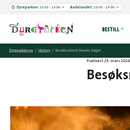
Dyreparken:
Badelandet:
10:00 - 19:00
10:00 - 19:00
Hove
BESTILL
Dyreparken.no
/
History
/
Besøksrekord Skumle dager
Publisert 25. mars 2026
Besøks