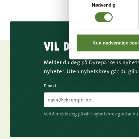
Nødvendig
VIL DU HA NYHETS
Kun nødvendige cook
Melder du deg på Dyreparkens nyhetsb
nyheter. Uten nyhetsbrev går du glip
E-post
Ved å melde deg på vårt nyhetsbrev godtar du