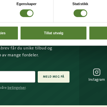
Egenskaper
Statistikk
BREV FRA OSS?
ies
Tillat utvalg
rev får du unike tilbud og
p av mange fordeler.
MELD MEG PÅ
Instagram
 våre
betingelser
.