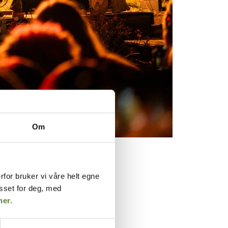
Om
rfor bruker vi våre helt egne
t 68 732 gjester.
asset for deg, med
her.