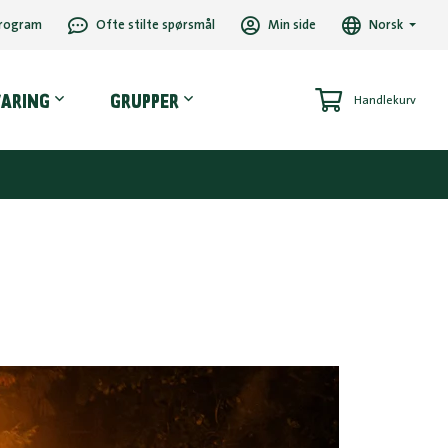
rogram
Ofte stilte spørsmål
Min side
Norsk
VARING
GRUPPER
Handlekurv