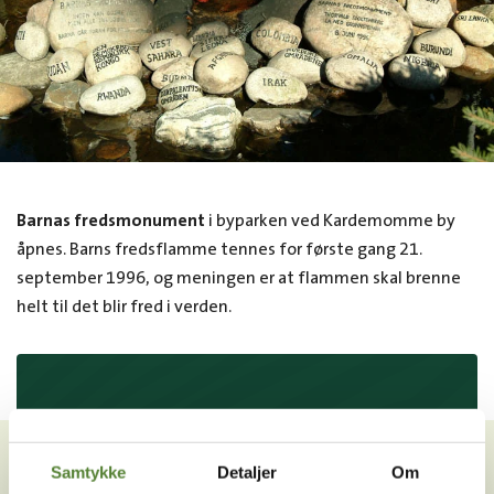
Barnas fredsmonument
i byparken ved Kardemomme by
åpnes. Barns fredsflamme tennes for første gang 21.
september 1996, og meningen er at flammen skal brenne
helt til det blir fred i verden.
VIL DU HA NYHETSBREV FRA
OSS?
Samtykke
Detaljer
Om