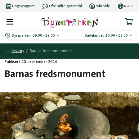
Dagsprogram
Ofte stilte spørsmål
Min side
NO
Dyreparken:
09:00 - 19:00
Badelandet:
10:00 - 19:00
History
/
Barnas fredsmonument
Publisert 20. september 2024
Barnas fredsmonument