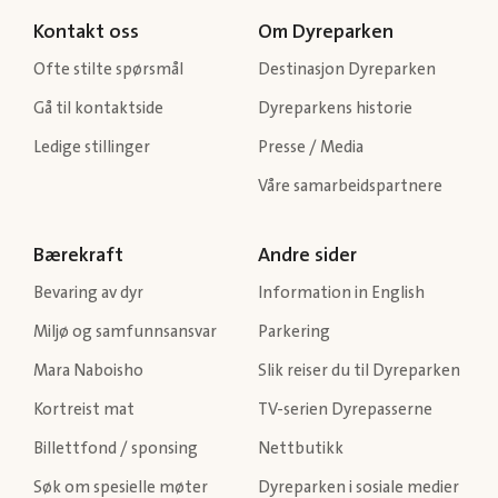
Kontakt oss
Om Dyreparken
Ofte stilte spørsmål
Destinasjon Dyreparken
Gå til kontaktside
Dyreparkens historie
Ledige stillinger
Presse / Media
Våre samarbeidspartnere
Bærekraft
Andre sider
Bevaring av dyr
Information in English
Miljø og samfunnsansvar
Parkering
Mara Naboisho
Slik reiser du til Dyreparken
Kortreist mat
TV-serien Dyrepasserne
Billettfond / sponsing
Nettbutikk
Søk om spesielle møter
Dyreparken i sosiale medier