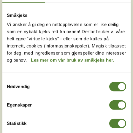
Melder du deg på Dyreparkens nyhetsbrev får du
unike tilbud og nyheter. Uten nyhetsbrev går du glipp
Småkjeks
av mange fordeler.
Vi ønsker å gi deg en nettopplevelse som er like deilig
som en nybakt kjeks rett fra ovnen! Derfor bruker vi våre
E-post
helt egne “virtuelle kjeks” - eller som de kalles på
MELD MEG PÅ
internett, cookies (informasjonskapsler). Magisk tilpasset
for deg, med ingredienser som gjenspeiler dine interesser
Ved å melde deg på vårt nyhetsbrev godtar du våre
og behov.
Les mer om vår bruk av småkjeks her.
betingelser
.
Samtykkevalg
Nødvendig
Følg oss på
sosiale medier!
Egenskaper
Statistikk
Instagram
TikTok
Snapchat