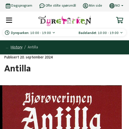
Dagsprogram
Ofte stilte spørsmål
Min side
NO
Dyreparken:
10:00 - 19:00
Badelandet:
10:00 - 19:00
History
/
Antilla
Publisert 20. september 2024
Antilla