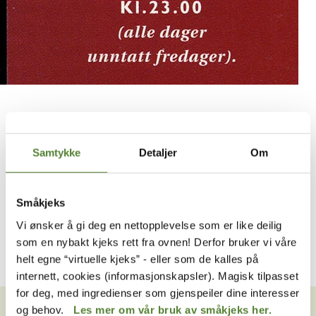
”Antilla” er navnet på et sjørøverskuespill
som settes opp
sommeren 1995, med Brit Elisabeth Haagensli i
Samtykke
Detaljer
Om
hovedrollen som sjørøveren Antilla. Stykket er en
erstatning for Kaptein Sabeltann, som dette året har
flagget ut og spilles i Asker. Antilla fikk bare leve èn sesong,
Småkjeks
for Kaptein Sabeltann kom ”hjem” igjen året etter.
Vi ønsker å gi deg en nettopplevelse som er like deilig
som en nybakt kjeks rett fra ovnen! Derfor bruker vi våre
helt egne “virtuelle kjeks” - eller som de kalles på
internett, cookies (informasjonskapsler). Magisk tilpasset
VIL DU HA NYHETSBREV FRA
for deg, med ingredienser som gjenspeiler dine interesser
OSS?
og behov.
Les mer om vår bruk av småkjeks her.