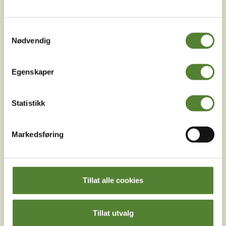
Melder du deg på Dyreparkens nyhetsbrev får du
Samtykkevalg
unike tilbud og nyheter. Uten nyhetsbrev går du glipp
Nødvendig
av mange fordeler.
E-post
Egenskaper
MELD MEG PÅ
Statistikk
Ved å melde deg på vårt nyhetsbrev godtar du våre
betingelser
.
Markedsføring
Følg oss på
Tillat alle cookies
sosiale medier!
Tillat utvalg