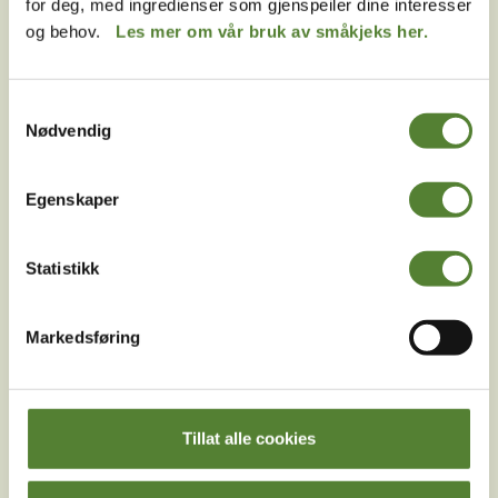
for deg, med ingredienser som gjenspeiler dine interesser
og behov.
Les mer om vår bruk av småkjeks her.
Instagram
TikTok
Snapchat
Samtykkevalg
Nødvendig
Egenskaper
Facebook
Youtube
LinkedIn
Statistikk
Markedsføring
Last ned Dyreparkens App
Tillat alle cookies
Les mer om appen her