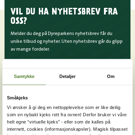
VIL DU HA NYHETSBREV FRA
OSS?
Melder du deg på Dyreparkens nyhetsbrev får du
unike tilbud og nyheter. Uten nyhetsbrev går du glipp
av mange fordeler.
E-post
MELD MEG PÅ
Samtykke
Detaljer
Om
Ved å melde deg på vårt nyhetsbrev godtar du våre
betingelser
.
Småkjeks
Vi ønsker å gi deg en nettopplevelse som er like deilig
som en nybakt kjeks rett fra ovnen! Derfor bruker vi våre
helt egne “virtuelle kjeks” - eller som de kalles på
Følg oss på
internett, cookies (informasjonskapsler). Magisk tilpasset
sosiale medier!