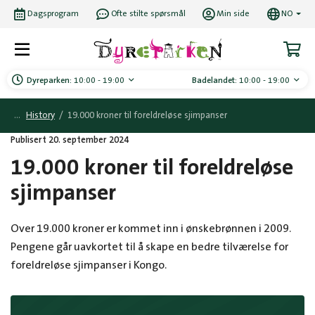
Dagsprogram
Ofte stilte spørsmål
Min side
NO
Dyreparken:
10:00 - 19:00
Badelandet:
10:00 - 19:00
History
/
19.000 kroner til foreldreløse sjimpanser
Publisert 20. september 2024
19.000 kroner til foreldreløse
sjimpanser
Over 19.000 kroner er kommet inn i ønskebrønnen i 2009.
Pengene går uavkortet til å skape en bedre tilværelse for
foreldreløse sjimpanser i Kongo.