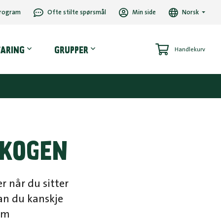
rogram
Ofte stilte spørsmål
Min side
Norsk
VARING
GRUPPER
Handlekurv
SKOGEN
er når du sitter
kan du kanskje
 om