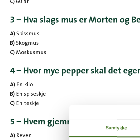
C)
60 år
3 – Hva slags mus er Morten og B
A)
Spissmus
B)
Skogmus
C)
Moskusmus
4 – Hvor mye pepper skal det ege
A)
En kilo
B)
En spiseskje
C)
En teskje
5 – Hvem gjemmer Bestemor seg f
Samtykke
A)
Reven