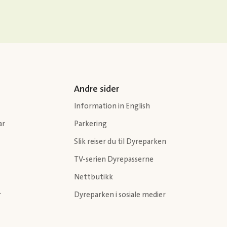
Andre sider
Information in English
ar
Parkering
Slik reiser du til Dyreparken
TV-serien Dyrepasserne
Nettbutikk
r
Dyreparken i sosiale medier