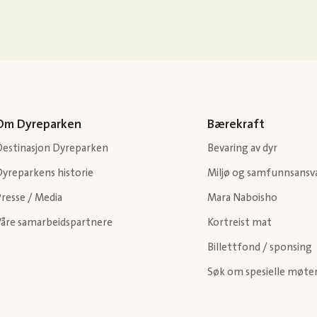
Om Dyreparken
Bærekraft
Destinasjon Dyreparken
Bevaring av dyr
Dyreparkens historie
Miljø og samfunnsansv
resse / Media
Mara Naboisho
Våre samarbeidspartnere
Kortreist mat
Billettfond / sponsing
Søk om spesielle møte