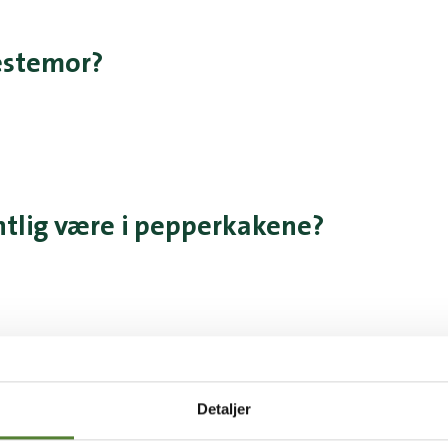
estemor?
ntlig være i pepperkakene?
or under paraplyen sin?
Detaljer