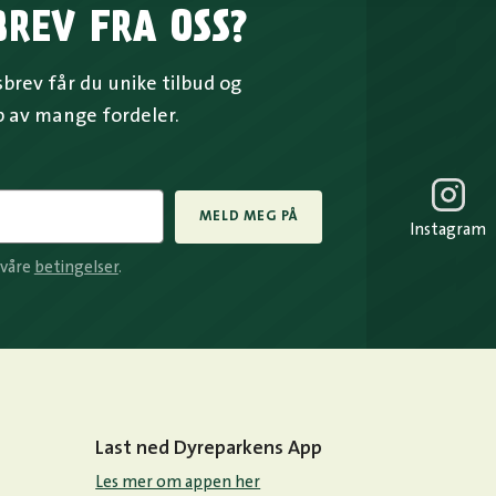
BREV FRA OSS?
rev får du unike tilbud og
p av mange fordeler.
MELD MEG PÅ
Instagram
 våre
betingelser
.
Last ned Dyreparkens App
Les mer om appen her