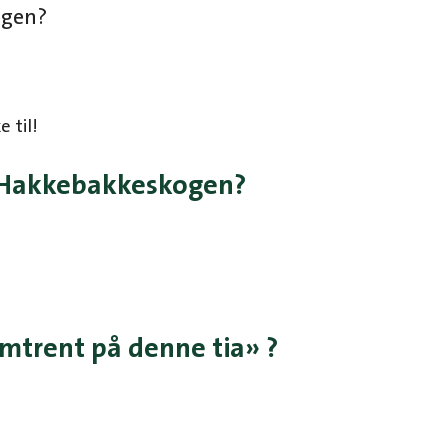
ogen?
 til!
i Hakkebakkeskogen?
mtrent på denne tia» ?