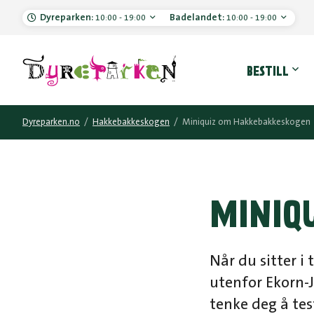
Dyreparken:
Badelandet:
10:00 - 19:00
10:00 - 19:00
Hove
BESTILL
Dyreparken.no
/
Hakkebakkeskogen
/
Miniquiz om Hakkebakkeskogen
MINIQ
Når du sitter i 
utenfor Ekorn-J
tenke deg å tes