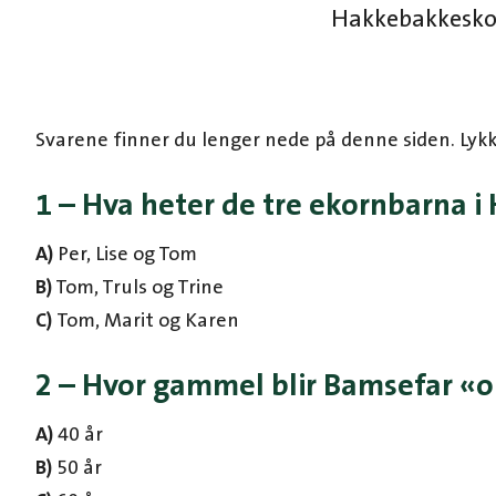
Hakkebakkesk
Svarene finner du lenger nede på denne siden. Lykke
1 – Hva heter de tre ekornbarna 
A)
Per, Lise og Tom
B)
Tom, Truls og Trine
C)
Tom, Marit og Karen
2 – Hvor gammel blir Bamsefar «o
A)
40 år
B)
50 år