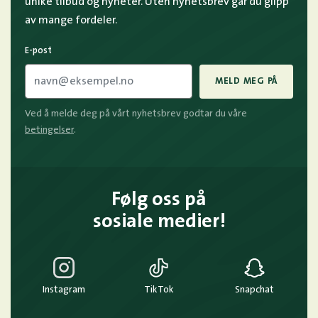
unike tilbud og nyheter. Uten nyhetsbrev går du glipp
av mange fordeler.
E-post
MELD MEG PÅ
Ved å melde deg på vårt nyhetsbrev godtar du våre
betingelser
.
Følg oss på
sosiale medier!
Instagram
TikTok
Snapchat