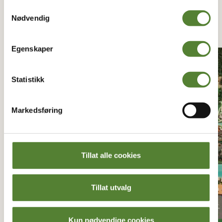
Parkservice (2)
Samtykkevalg
Nødvendig
Forrige
Neste
Egenskaper
Nyhet
Statistikk
Markedsføring
Tillat alle cookies
Tillat utvalg
Kun nødvendige cookies