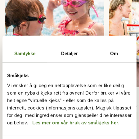
Samtykke
Detaljer
Om
Småkjeks
Vi ønsker å gi deg en nettopplevelse som er like deilig
som en nybakt kjeks rett fra ovnen! Derfor bruker vi våre
Ankeret
Vannlinja
helt egne “virtuelle kjeks” - eller som de kalles på
Badelandet, Butikker
Badelandet, 
internett, cookies (informasjonskapsler). Magisk tilpasset
for deg, med ingredienser som gjenspeiler dine interesser
10:00 - 19:00
11:00 - 19:00
og behov.
Les mer om vår bruk av småkjeks her.