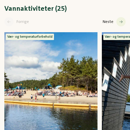
Vannaktiviteter (25)
Forrige
Neste
Vær- og temperaturforbehold
Vær- og tempera