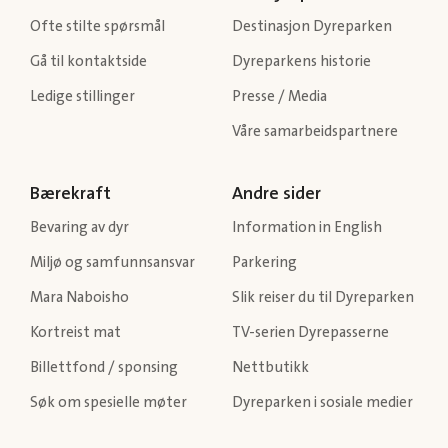
Ofte stilte spørsmål
Destinasjon Dyreparken
Gå til kontaktside
Dyreparkens historie
Ledige stillinger
Presse / Media
Våre samarbeidspartnere
Bærekraft
Andre sider
Bevaring av dyr
Information in English
Miljø og samfunnsansvar
Parkering
Mara Naboisho
Slik reiser du til Dyreparken
Kortreist mat
TV-serien Dyrepasserne
Billettfond / sponsing
Nettbutikk
Søk om spesielle møter
Dyreparken i sosiale medier