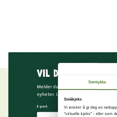
VIL DU HA NYHETS
Samtykke
Melder du deg på Dyreparkens nyhetsb
nyheter. Uten nyhetsbrev går du glip
Småkjeks
E-post
Vi ønsker å gi deg en nettopp
“virtuelle kjeks” - eller som 