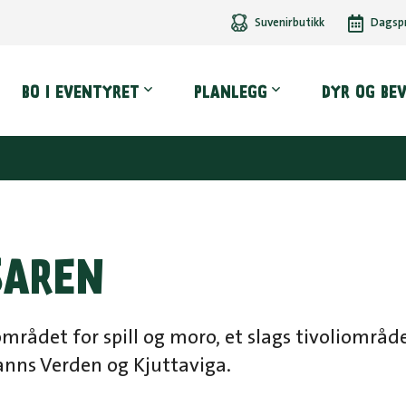
Suvenirbutikk
Dagsp
dmeny
BO I EVENTYRET
PLANLEGG
DYR OG BE
SAREN
mrådet for spill og moro, et slags tivoliområ
anns Verden og Kjuttaviga.