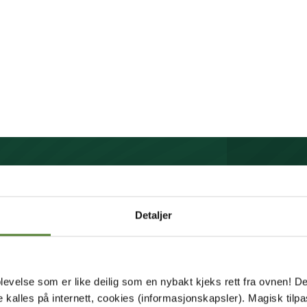
BREV FRA OSS?
Detaljer
rev får du unike tilbud og
p av mange fordeler.
levelse som er like deilig som en nybakt kjeks rett fra ovnen! De
de kalles på internett, cookies (informasjonskapsler). Magisk tilp