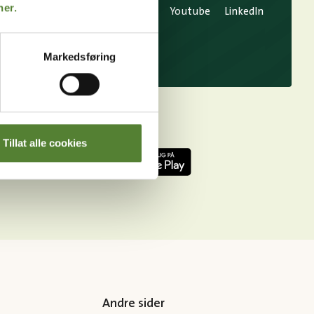
her.
TikTok
Snapchat
Facebook
Youtube
LinkedIn
Markedsføring
Tillat alle cookies
Andre sider