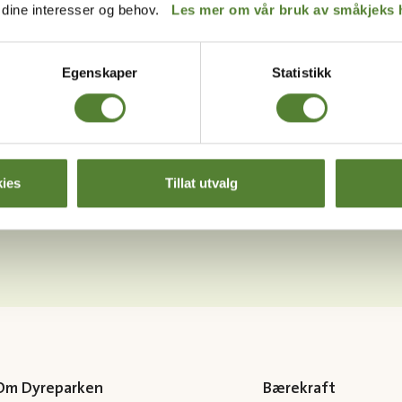
MELD MEG PÅ
r dine interesser og behov.
Les mer om vår bruk av småkjeks 
Instagram
 våre
betingelser
.
Egenskaper
Statistikk
ies
Tillat utvalg
Last ned Dyreparkens App
Les mer om appen her
Om Dyreparken
Bærekraft