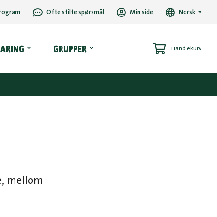
rogram
Ofte stilte spørsmål
Min side
Norsk
VARING
GRUPPER
Handlekurv
de, mellom