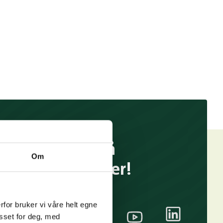
Følg oss på
Om
sosiale medier!
rfor bruker vi våre helt egne
asset for deg, med