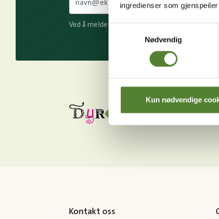
ingredienser som gjenspeile
Ved å melde deg på vårt nyhetsbrev godtar du
Samtykkevalg
Nødvendig
Kun nødvendige cook
Kontakt oss