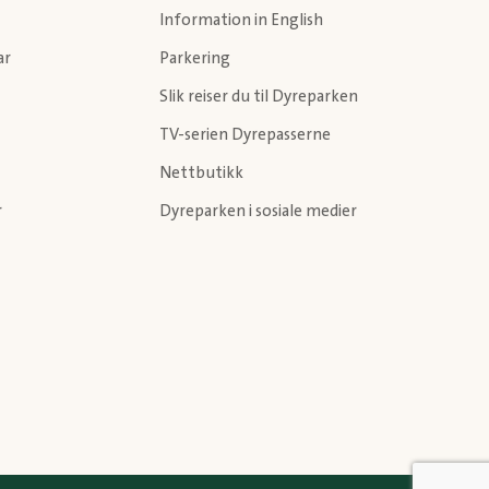
Information in English
ar
Parkering
Slik reiser du til Dyreparken
TV-serien Dyrepasserne
Nettbutikk
r
Dyreparken i sosiale medier